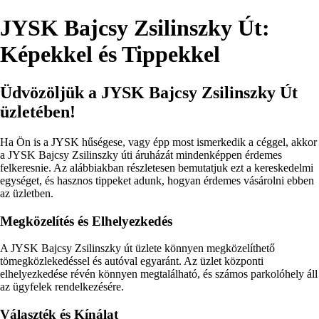
JYSK Bajcsy Zsilinszky Út:
Képekkel és Tippekkel
Üdvözöljük a JYSK Bajcsy Zsilinszky Út
üzletében!
Ha Ön is a JYSK hűségese, vagy épp most ismerkedik a céggel, akkor
a JYSK Bajcsy Zsilinszky úti áruházát mindenképpen érdemes
felkeresnie. Az alábbiakban részletesen bemutatjuk ezt a kereskedelmi
egységet, és hasznos tippeket adunk, hogyan érdemes vásárolni ebben
az üzletben.
Megközelítés és Elhelyezkedés
A JYSK Bajcsy Zsilinszky út üzlete könnyen megközelíthető
tömegközlekedéssel és autóval egyaránt. Az üzlet központi
elhelyezkedése révén könnyen megtalálható, és számos parkolóhely áll
az ügyfelek rendelkezésére.
Választék és Kínálat