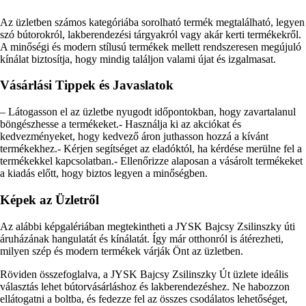
Az üzletben számos kategóriába sorolható termék megtalálható, legyen
szó bútorokról, lakberendezési tárgyakról vagy akár kerti termékekről.
A minőségi és modern stílusú termékek mellett rendszeresen megújuló
kínálat biztosítja, hogy mindig találjon valami újat és izgalmasat.
Vásárlási Tippek és Javaslatok
– Látogasson el az üzletbe nyugodt időpontokban, hogy zavartalanul
böngészhesse a termékeket.- Használja ki az akciókat és
kedvezményeket, hogy kedvező áron juthasson hozzá a kívánt
termékekhez.- Kérjen segítséget az eladóktól, ha kérdése merülne fel a
termékekkel kapcsolatban.- Ellenőrizze alaposan a vásárolt termékeket
a kiadás előtt, hogy biztos legyen a minőségben.
Képek az Üzletről
Az alábbi képgalériában megtekintheti a JYSK Bajcsy Zsilinszky úti
áruházának hangulatát és kínálatát. Így már otthonról is átérezheti,
milyen szép és modern termékek várják Önt az üzletben.
Röviden összefoglalva, a JYSK Bajcsy Zsilinszky Út üzlete ideális
választás lehet bútorvásárláshoz és lakberendezéshez. Ne habozzon
ellátogatni a boltba, és fedezze fel az összes csodálatos lehetőséget,