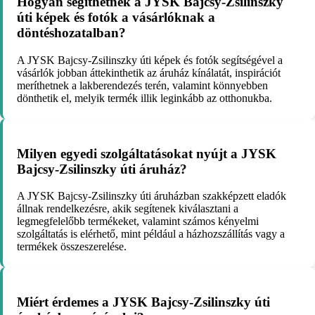
Hogyan segíthetnek a JYSK Bajcsy-Zsilinszky
úti képek és fotók a vásárlóknak a
döntéshozatalban?
A JYSK Bajcsy-Zsilinszky úti képek és fotók segítségével a
vásárlók jobban áttekinthetik az áruház kínálatát, inspirációt
meríthetnek a lakberendezés terén, valamint könnyebben
dönthetik el, melyik termék illik leginkább az otthonukba.
Milyen egyedi szolgáltatásokat nyújt a JYSK
Bajcsy-Zsilinszky úti áruház?
A JYSK Bajcsy-Zsilinszky úti áruházban szakképzett eladók
állnak rendelkezésre, akik segítenek kiválasztani a
legmegfelelőbb termékeket, valamint számos kényelmi
szolgáltatás is elérhető, mint például a házhozszállítás vagy a
termékek összeszerelése.
Miért érdemes a JYSK Bajcsy-Zsilinszky úti