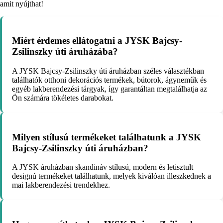
amit nyújthat!
Miért érdemes ellátogatni a JYSK Bajcsy-
Zsilinszky úti áruházába?
A JYSK Bajcsy-Zsilinszky úti áruházban széles választékban
találhatók otthoni dekorációs termékek, bútorok, ágyneműk és
egyéb lakberendezési tárgyak, így garantáltan megtalálhatja az
Ön számára tökéletes darabokat.
Milyen stílusú termékeket találhatunk a JYSK
Bajcsy-Zsilinszky úti áruházban?
A JYSK áruházban skandináv stílusú, modern és letisztult
designú termékeket találhatunk, melyek kiválóan illeszkednek a
mai lakberendezési trendekhez.