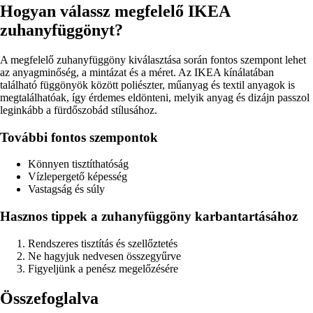
Hogyan válassz megfelelő IKEA
zuhanyfüggönyt?
A megfelelő zuhanyfüggöny kiválasztása során fontos szempont lehet
az anyagminőség, a mintázat és a méret. Az IKEA kínálatában
található függönyök között poliészter, műanyag és textil anyagok is
megtalálhatóak, így érdemes eldönteni, melyik anyag és dizájn passzol
leginkább a fürdőszobád stílusához.
További fontos szempontok
Könnyen tisztíthatóság
Vízlepergető képesség
Vastagság és súly
Hasznos tippek a zuhanyfüggöny karbantartásához
Rendszeres tisztítás és szellőztetés
Ne hagyjuk nedvesen összegyűrve
Figyeljünk a penész megelőzésére
Összefoglalva