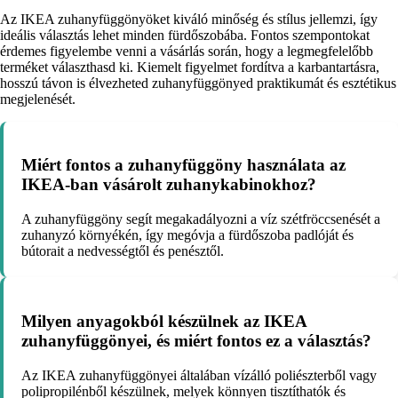
Az IKEA zuhanyfüggönyöket kiváló minőség és stílus jellemzi, így
ideális választás lehet minden fürdőszobába. Fontos szempontokat
érdemes figyelembe venni a vásárlás során, hogy a legmegfelelőbb
terméket választhasd ki. Kiemelt figyelmet fordítva a karbantartásra,
hosszú távon is élvezheted zuhanyfüggönyed praktikumát és esztétikus
megjelenését.
Miért fontos a zuhanyfüggöny használata az
IKEA-ban vásárolt zuhanykabinokhoz?
A zuhanyfüggöny segít megakadályozni a víz szétfröccsenését a
zuhanyzó környékén, így megóvja a fürdőszoba padlóját és
bútorait a nedvességtől és penésztől.
Milyen anyagokból készülnek az IKEA
zuhanyfüggönyei, és miért fontos ez a választás?
Az IKEA zuhanyfüggönyei általában vízálló poliészterből vagy
polipropilénből készülnek, melyek könnyen tisztíthatók és