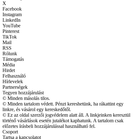
X
Facebook
Instagram
LinkedIn
YouTube
Pinterest
TikTok
Mail
RSS
Rólunk
Támogatás
Média
Hirdet
Felhasználó
Hírlevelek
Partnerségek
Tegyen hozzájárulást
© Minden másolás tilos.
© Minden tartalom védett. Pénzt kereshetünk, ha rákattint egy
linkre, és vásárol egy kereskedőtől.
© Ez az oldal szerzői jogvédelem alatt áll. A linkjeinken keresztül
történő vásárlások esetén jutalékot kaphatunk. A tartalom csak
előzetes írásbeli hozzájárulással használható fel.
Csoport
Tartsa a kapcsolatot