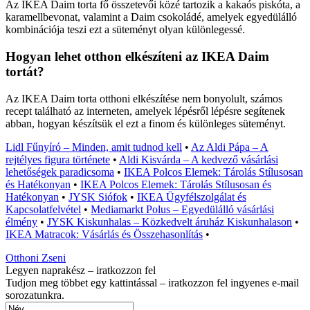
Az IKEA Daim torta fő összetevői közé tartozik a kakaós piskóta, a
karamellbevonat, valamint a Daim csokoládé, amelyek egyedülálló
kombinációja teszi ezt a süteményt olyan különlegessé.
Hogyan lehet otthon elkészíteni az IKEA Daim
tortát?
Az IKEA Daim torta otthoni elkészítése nem bonyolult, számos
recept található az interneten, amelyek lépésről lépésre segítenek
abban, hogyan készítsük el ezt a finom és különleges süteményt.
Lidl Fűnyíró – Minden, amit tudnod kell
•
Az Aldi Pápa – A
rejtélyes figura története
•
Aldi Kisvárda – A kedvező vásárlási
lehetőségek paradicsoma
•
IKEA Polcos Elemek: Tárolás Stílusosan
és Hatékonyan
•
IKEA Polcos Elemek: Tárolás Stílusosan és
Hatékonyan
•
JYSK Siófok
•
IKEA Ügyfélszolgálat és
Kapcsolatfelvétel
•
Mediamarkt Polus – Egyedülálló vásárlási
élmény
•
JYSK Kiskunhalas – Közkedvelt áruház Kiskunhalason
•
IKEA Matracok: Vásárlás és Összehasonlítás
•
Otthoni Zseni
Legyen naprakész – iratkozzon fel
Tudjon meg többet egy kattintással – iratkozzon fel ingyenes e-mail
sorozatunkra.