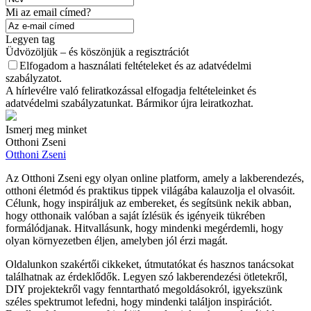
Mi az email címed?
Legyen tag
Üdvözöljük – és köszönjük a regisztrációt
Elfogadom a használati feltételeket és az adatvédelmi
szabályzatot.
A hírlevélre való feliratkozással elfogadja feltételeinket és
adatvédelmi szabályzatunkat. Bármikor újra leiratkozhat.
Ismerj meg minket
Otthoni Zseni
Otthoni Zseni
Az Otthoni Zseni egy olyan online platform, amely a lakberendezés,
otthoni életmód és praktikus tippek világába kalauzolja el olvasóit.
Célunk, hogy inspiráljuk az embereket, és segítsünk nekik abban,
hogy otthonaik valóban a saját ízlésük és igényeik tükrében
formálódjanak. Hitvallásunk, hogy mindenki megérdemli, hogy
olyan környezetben éljen, amelyben jól érzi magát.
Oldalunkon szakértői cikkeket, útmutatókat és hasznos tanácsokat
találhatnak az érdeklődők. Legyen szó lakberendezési ötletekről,
DIY projektekről vagy fenntartható megoldásokról, igyekszünk
széles spektrumot lefedni, hogy mindenki találjon inspirációt.