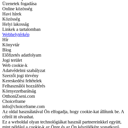
Üzenetek fogadása
Online közösség
Havi hírek
Közösség
Helyi lakosság
Linkek a tartalomban
Webhelytérkép
Hír
Könyvtár
Blog
Előfizetés adatfolyam
Jogi terület
Web cookie-k
Adatvédelmi szabályzat
Szerzői jogi törvény
Kereskedési feltételek
Felhasználói hozzáférés
Környezetbarátság
OtthoniZseni.com
Choiceframe
info@choiceframe.com
Az oldal használatával Ön elfogadja, hogy cookie-kat állítunk be. A
célról itt olvashat.
Ez a weboldal olyan technológiákat használ partnereinkkel együtt,
mint például a cookie-k az Önre és az Ön készülékére vonatkozó