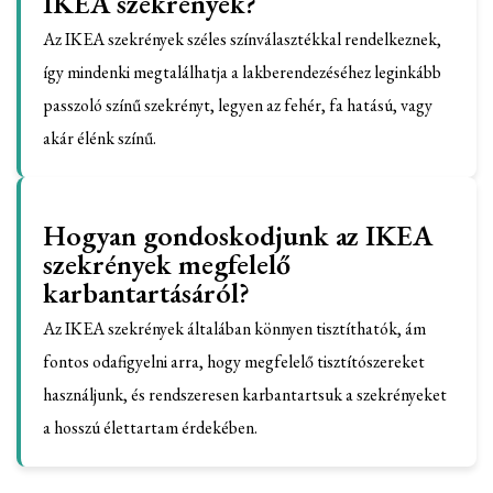
IKEA szekrények?
Az IKEA szekrények széles színválasztékkal rendelkeznek,
így mindenki megtalálhatja a lakberendezéséhez leginkább
passzoló színű szekrényt, legyen az fehér, fa hatású, vagy
akár élénk színű.
Hogyan gondoskodjunk az IKEA
szekrények megfelelő
karbantartásáról?
Az IKEA szekrények általában könnyen tisztíthatók, ám
fontos odafigyelni arra, hogy megfelelő tisztítószereket
használjunk, és rendszeresen karbantartsuk a szekrényeket
a hosszú élettartam érdekében.