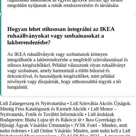
megoldást nyújtanak a ruhák rendszerezésére és tárolására.
Hogyan lehet stílusosan integrálni az IKEA
ruhaállványokat vagy szobainasokat a
lakberendezésbe?
Az IKEA ruhaállványok vagy szobainasok könnyen
integrálhatók a lakberendezésbe a megfelelő színválasztással és
stílusos kiegészítőkkel. Például válasszunk olyan ruhaállványt
vagy szobainast, amely harmonizál a többi bútorral és
dekorációval, és használjunk kiegészítőket, mint például
növények vagy díszpárnák, hogy otthonosabbá tegyük a tér
hangulatát.
Lidl Zalaegerszeg és Nyitvatartása
•
Lidl Szlovákia Akciós Újságok:
Mindig Friss Katalógusok és Kiemelt Akciók
•
Lidl Monor –
Nyitvatartás, Fotók és További Információk
•
Lidl áruházak
Budapesten: Blaha Lujza tér és Rákóczi út
•
Ikea Gyerekágy és
Ifjúsági Ágyak Vásárlási Útmutatója
•
JYSK Fotel – Minden, amit
tudni érdemes
•
Lidl Online Vásárlás: Minden, amit tudni kell a Lidl