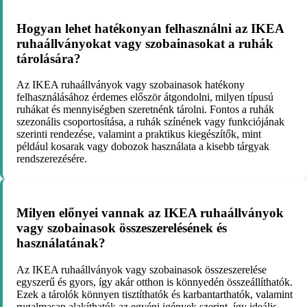
Hogyan lehet hatékonyan felhasználni az IKEA
ruhaállványokat vagy szobainasokat a ruhák
tárolására?
Az IKEA ruhaállványok vagy szobainasok hatékony
felhasználásához érdemes először átgondolni, milyen típusú
ruhákat és mennyiségben szeretnénk tárolni. Fontos a ruhák
szezonális csoportosítása, a ruhák színének vagy funkciójának
szerinti rendezése, valamint a praktikus kiegészítők, mint
például kosarak vagy dobozok használata a kisebb tárgyak
rendszerezésére.
Milyen előnyei vannak az IKEA ruhaállványok
vagy szobainasok összeszerelésének és
használatának?
Az IKEA ruhaállványok vagy szobainasok összeszerelése
egyszerű és gyors, így akár otthon is könnyedén összeállíthatók.
Ezek a tárolók könnyen tisztíthatók és karbantarthatók, valamint
rugalmasan alakíthatók az egyéni igények szerint, így ideális