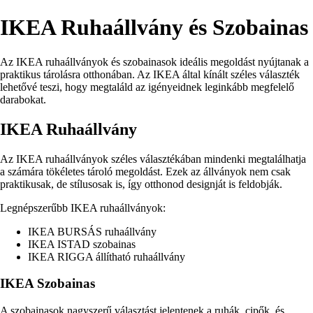
IKEA Ruhaállvány és Szobainas
Az IKEA ruhaállványok és szobainasok ideális megoldást nyújtanak a
praktikus tárolásra otthonában. Az IKEA által kínált széles választék
lehetővé teszi, hogy megtaláld az igényeidnek leginkább megfelelő
darabokat.
IKEA Ruhaállvány
Az IKEA ruhaállványok széles választékában mindenki megtalálhatja
a számára tökéletes tároló megoldást. Ezek az állványok nem csak
praktikusak, de stílusosak is, így otthonod designját is feldobják.
Legnépszerűbb IKEA ruhaállványok:
IKEA BURSÁS ruhaállvány
IKEA ISTAD szobainas
IKEA RIGGA állítható ruhaállvány
IKEA Szobainas
A szobainasok nagyszerű választást jelentenek a ruhák, cipők, és