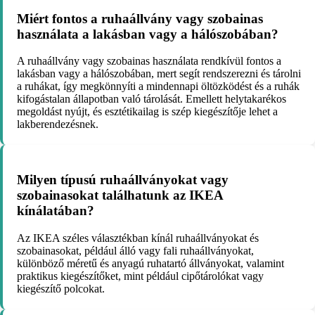
Miért fontos a ruhaállvány vagy szobainas
használata a lakásban vagy a hálószobában?
A ruhaállvány vagy szobainas használata rendkívül fontos a
lakásban vagy a hálószobában, mert segít rendszerezni és tárolni
a ruhákat, így megkönnyíti a mindennapi öltözködést és a ruhák
kifogástalan állapotban való tárolását. Emellett helytakarékos
megoldást nyújt, és esztétikailag is szép kiegészítője lehet a
lakberendezésnek.
Milyen típusú ruhaállványokat vagy
szobainasokat találhatunk az IKEA
kínálatában?
Az IKEA széles választékban kínál ruhaállványokat és
szobainasokat, például álló vagy fali ruhaállványokat,
különböző méretű és anyagú ruhatartó állványokat, valamint
praktikus kiegészítőket, mint például cipőtárolókat vagy
kiegészítő polcokat.