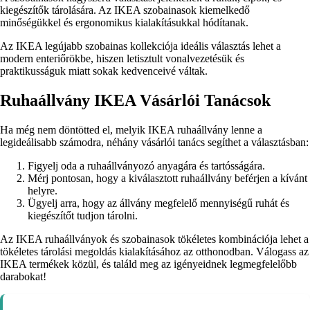
kiegészítők tárolására. Az IKEA szobainasok kiemelkedő
minőségükkel és ergonomikus kialakításukkal hódítanak.
Az IKEA legújabb szobainas kollekciója ideális választás lehet a
modern enteriőrökbe, hiszen letisztult vonalvezetésük és
praktikusságuk miatt sokak kedvenceivé váltak.
Ruhaállvány IKEA Vásárlói Tanácsok
Ha még nem döntötted el, melyik IKEA ruhaállvány lenne a
legideálisabb számodra, néhány vásárlói tanács segíthet a választásban:
Figyelj oda a ruhaállványozó anyagára és tartósságára.
Mérj pontosan, hogy a kiválasztott ruhaállvány beférjen a kívánt
helyre.
Ügyelj arra, hogy az állvány megfelelő mennyiségű ruhát és
kiegészítőt tudjon tárolni.
Az IKEA ruhaállványok és szobainasok tökéletes kombinációja lehet a
tökéletes tárolási megoldás kialakításához az otthonodban. Válogass az
IKEA termékek közül, és találd meg az igényeidnek legmegfelelőbb
darabokat!