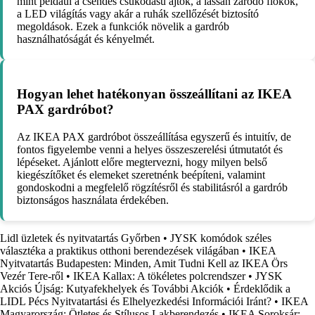
mint például a csendes csukódású ajtók, a lassan záródó fiókok,
a LED világítás vagy akár a ruhák szellőzését biztosító
megoldások. Ezek a funkciók növelik a gardrób
használhatóságát és kényelmét.
Hogyan lehet hatékonyan összeállítani az IKEA
PAX gardróbot?
Az IKEA PAX gardróbot összeállítása egyszerű és intuitív, de
fontos figyelembe venni a helyes összeszerelési útmutatót és
lépéseket. Ajánlott előre megtervezni, hogy milyen belső
kiegészítőket és elemeket szeretnénk beépíteni, valamint
gondoskodni a megfelelő rögzítésről és stabilitásról a gardrób
biztonságos használata érdekében.
Lidl üzletek és nyitvatartás Győrben
•
JYSK komódok széles
választéka a praktikus otthoni berendezések világában
•
IKEA
Nyitvatartás Budapesten: Minden, Amit Tudni Kell az IKEA Örs
Vezér Tere-ről
•
IKEA Kallax: A tökéletes polcrendszer
•
JYSK
Akciós Újság: Kutyafekhelyek és További Akciók
•
Érdeklődik a
LIDL Pécs Nyitvatartási és Elhelyezkedési Információi Iránt?
•
IKEA
Magyarország: Ötletes és Stílusos Lakberendezés
•
IKEA Soroksár: