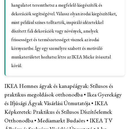
hangulatot teremthetsz a megfelelő kiegészítők és
dekorációk segítségével. Válassz olyan irodai kiegészítőket,
mint például színes tolltartók, inspiráló idézetekkel
díszített fali dekorációk vagy növények, amelyek
frissességet és természetességet visznek az irodai
környezetbe. Így egy személyre szabott és motiváló
munkaterületet hozhatsz létre az IKEA Micke íróasztal
körül.
IKEA Hemnes ágyak és kanapéágyak: Stílusos és
praktikus megoldások otthonodba
•
Ikea Gyerekágy
és Ifjúsági Ágyak Vásárlási Útmutatója
•
IKEA
Képkeretek: Praktikus és Stílusos Díszítőelemek
Otthonodba
•
Mediamarkt Budaörs
•
IKEA TV