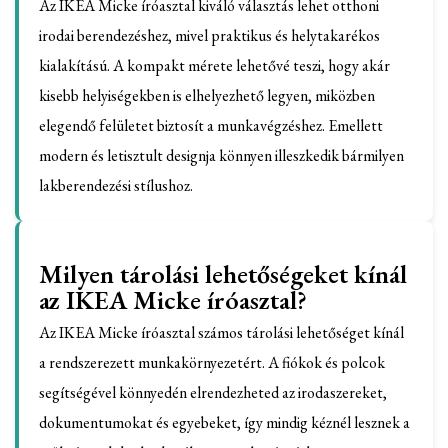
Az IKEA Micke íróasztal kiváló választás lehet otthoni
irodai berendezéshez, mivel praktikus és helytakarékos
kialakítású. A kompakt mérete lehetővé teszi, hogy akár
kisebb helyiségekben is elhelyezhető legyen, miközben
elegendő felületet biztosít a munkavégzéshez. Emellett
modern és letisztult designja könnyen illeszkedik bármilyen
lakberendezési stílushoz.
Milyen tárolási lehetőségeket kínál
az IKEA Micke íróasztal?
Az IKEA Micke íróasztal számos tárolási lehetőséget kínál
a rendszerezett munkakörnyezetért. A fiókok és polcok
segítségével könnyedén elrendezheted az irodaszereket,
dokumentumokat és egyebeket, így mindig kéznél lesznek a