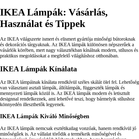
IKEA Lámpák: Vásárlás,
Használat és Tippek
Az IKEA világszerte ismert és elismert gyártója minőségi bútoroknak
és dekorációs tárgyaknak. Az IKEA lámpák különösen népszerűek a
vásárlók körében, mert nagy választékban kínálnak modern, stílusos és
praktikus megoldásokat a megfelelő világításhoz otthonában.
IKEA Lámpák Kínálata
Az IKEA lámpáinak kínálata rendkívül széles skálát ölel fel. Lehetőség
van választani asztali lámpák, állólámpák, függeszték lámpák és
mennyezeti lámpák közül is. Az IKEA lámpák modern és letisztult
designnal rendelkeznek, ami lehetővé teszi, hogy bármelyik stílushoz
könnyedén illeszthetők legyenek.
IKEA Lámpák Kiváló Minőségben
Az IKEA lámpák nemcsak esztétikailag vonzóak, hanem rendkívül jó
minőségűek is. Az vállalat törődik a termékeik minőségével és