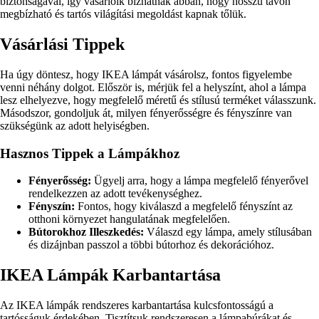
biztonságával, így vásárlóik bízhatnak abban, hogy hosszú távon
megbízható és tartós világítási megoldást kapnak tőlük.
Vásárlási Tippek
Ha úgy döntesz, hogy IKEA lámpát vásárolsz, fontos figyelembe
venni néhány dolgot. Először is, mérjük fel a helyszínt, ahol a lámpa
lesz elhelyezve, hogy megfelelő méretű és stílusú terméket válasszunk.
Másodszor, gondoljuk át, milyen fényerősségre és fényszínre van
szükségünk az adott helyiségben.
Hasznos Tippek a Lámpákhoz
Fényerősség:
Ügyelj arra, hogy a lámpa megfelelő fényerővel
rendelkezzen az adott tevékenységhez.
Fényszín:
Fontos, hogy kiválaszd a megfelelő fényszínt az
otthoni környezet hangulatának megfelelően.
Bútorokhoz Illeszkedés:
Válaszd egy lámpa, amely stílusában
és dizájnban passzol a többi bútorhoz és dekorációhoz.
IKEA Lámpák Karbantartása
Az IKEA lámpák rendszeres karbantartása kulcsfontosságú a
tartósságuk érdekében. Tisztítsuk rendszeresen a lámpabúrákat és