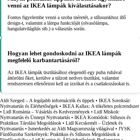
venni az IKEA lámpák kiválasztásakor?
Fontos figyelembe venni a szoba méretét, a stílusunkhoz illő
design-t, valamint a lámpa funkcióját (olvasólámpa,
hangulatvilágítás stb.) a választás során.
Hogyan lehet gondoskodni az IKEA lámpák
megfelelő karbantartásáról?
Az IKEA lámpák tisztításához elegendő egy puha ruhával
áttörölni őket, kerülve a túlzott nedves tisztítást, valamint
rendszeresen ellenőrizni kell az izzókat és a csatlakozásokat is.
Aldi Szeged – A legújabb információk és tippek
•
IKEA Soroksár:
Nyitvatartás és Elérhetőségek
•
IKEA Kallax: A tökéletes polcrendszer
•
Lidl Románia – Vásárlás és Kedvezmények
•
Lidl Miskolc
Nyitvatartás és Ünnepi Nyitvatartás
•
IKEA Komódok: Stílusos és
Praktikus Tárolási Megoldások
•
Lidl Kecskemét – Üzletek és
Nyitvatartás
•
Ismerkedés az Aldi Magyarország világával
•
JYSK
Fürdőszoba Szekrények: Praktikus és Stílusos Megoldások a
Fürdőszobába
•
Lidl Karrier és Álláslehetőségek Budapesten
•