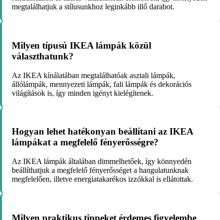
megtalálhatjuk a stílusunkhoz leginkább illő darabot.
Milyen típusú IKEA lámpák közül
választhatunk?
Az IKEA kínálatában megtalálhatóak asztali lámpák,
állólámpák, mennyezeti lámpák, fali lámpák és dekorációs
világítások is, így minden igényt kielégítenek.
Hogyan lehet hatékonyan beállítani az IKEA
lámpákat a megfelelő fényerősségre?
Az IKEA lámpák általában dimmelhetőek, így könnyedén
beállíthatjuk a megfelelő fényerősséget a hangulatunknak
megfelelően, illetve energiatakarékos izzókkal is ellátottak.
Milyen praktikus tippeket érdemes figyelembe