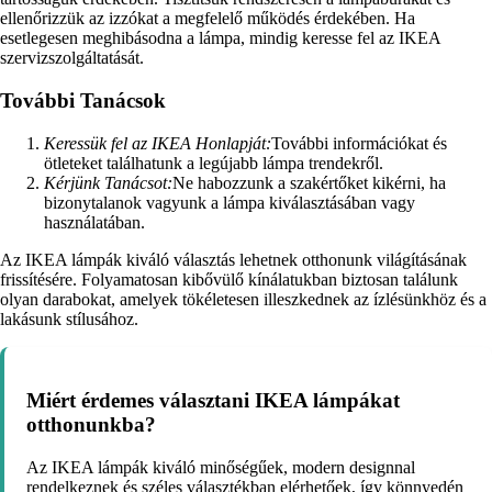
ellenőrizzük az izzókat a megfelelő működés érdekében. Ha
esetlegesen meghibásodna a lámpa, mindig keresse fel az IKEA
szervizszolgáltatását.
További Tanácsok
Keressük fel az IKEA Honlapját:
További információkat és
ötleteket találhatunk a legújabb lámpa trendekről.
Kérjünk Tanácsot:
Ne habozzunk a szakértőket kikérni, ha
bizonytalanok vagyunk a lámpa kiválasztásában vagy
használatában.
Az IKEA lámpák kiváló választás lehetnek otthonunk világításának
frissítésére. Folyamatosan kibővülő kínálatukban biztosan találunk
olyan darabokat, amelyek tökéletesen illeszkednek az ízlésünkhöz és a
lakásunk stílusához.
Miért érdemes választani IKEA lámpákat
otthonunkba?
Az IKEA lámpák kiváló minőségűek, modern designnal
rendelkeznek és széles választékban elérhetőek, így könnyedén