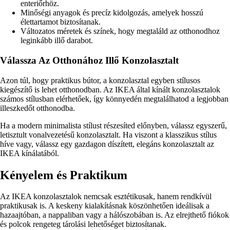
enteriőrhöz.
Minőségi anyagok és precíz kidolgozás, amelyek hosszú
élettartamot biztosítanak.
Változatos méretek és színek, hogy megtaláld az otthonodhoz
leginkább illő darabot.
Válassza Az Otthonához Illő Konzolasztalt
Azon túl, hogy praktikus bútor, a konzolasztal egyben stílusos
kiegészítő is lehet otthonodban. Az IKEA által kínált konzolasztalok
számos stílusban elérhetőek, így könnyedén megtalálhatod a legjobban
illeszkedőt otthonodba.
Ha a modern minimalista stílust részesíted előnyben, válassz egyszerű,
letisztult vonalvezetésű konzolasztalt. Ha viszont a klasszikus stílus
híve vagy, válassz egy gazdagon díszített, elegáns konzolasztalt az
IKEA kínálatából.
Kényelem és Praktikum
Az IKEA konzolasztalok nemcsak esztétikusak, hanem rendkívül
praktikusak is. A keskeny kialakításnak köszönhetően ideálisak a
hazaajtóban, a nappaliban vagy a hálószobában is. Az elrejthető fiókok
és polcok rengeteg tárolási lehetőséget biztosítanak.