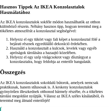
Hasznos Tippek Az IKEA Konzolasztalok
Használatához
Az IKEA konzolasztalok sokféle módon használhatók az otthon
különböző részein. Néhány hasznos tipp, hogyan teremtsd meg a
tökéletes atmoszférát a konzolasztal segítségével:
Helyezz el egy tükört vagy fali képet a konzolasztal fölé a
bejárati résznek egyedülálló dekoráció érdekében.
Használd a konzolasztalt a kulcsok, levelek vagy egyéb
apróságok tárolására a hazaajtó közelében.
Helyezz el egy szép virágcsokrot vagy dísztárgyat a
konzolasztalra, hogy feldobja az enteriőr hangulatát.
Összegzés
Az IKEA konzolasztalok sokoldalú bútorok, amelyek nemcsak
praktikusak, hanem stílusosak is. A keskeny konzolasztalok
gyönyörűen illeszkednek otthonod bármely részébe, és a tökéletes
tárolási megoldást nyújtják. Válassz az IKEA széles kínálatából, és
teremtsd meg álmaid enteriőrjét!