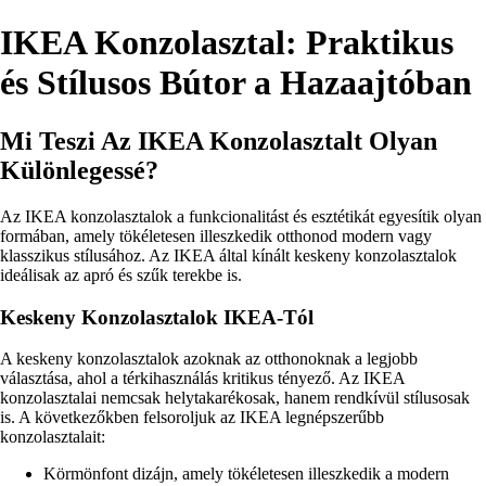
IKEA Konzolasztal: Praktikus
és Stílusos Bútor a Hazaajtóban
Mi Teszi Az IKEA Konzolasztalt Olyan
Különlegessé?
Az IKEA konzolasztalok a funkcionalitást és esztétikát egyesítik olyan
formában, amely tökéletesen illeszkedik otthonod modern vagy
klasszikus stílusához. Az IKEA által kínált keskeny konzolasztalok
ideálisak az apró és szűk terekbe is.
Keskeny Konzolasztalok IKEA-Tól
A keskeny konzolasztalok azoknak az otthonoknak a legjobb
választása, ahol a térkihasználás kritikus tényező. Az IKEA
konzolasztalai nemcsak helytakarékosak, hanem rendkívül stílusosak
is. A következőkben felsoroljuk az IKEA legnépszerűbb
konzolasztalait:
Körmönfont dizájn, amely tökéletesen illeszkedik a modern