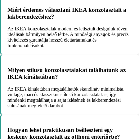
Miért érdemes választani IKEA konzolasztalt a
lakberendezéshez?
Az IKEA konzolasztalak modern és letisztult designjuk révén
ideálisak bármilyen belső térbe. A minőségi anyagok és precíz
kivitelezés garantálja hosszú élettartamukat és
funkcionalitásukat.
Milyen stílusú konzolasztalakat találhatunk az
IKEA kínálatában?
Az IKEA kínálatában megtalálhatók skandináv minimalista,
vintage, ipari és klasszikus stílusú konzolasztalak is, így
mindenki megtalálhatja a saját ízlésének és lakberendezési
stílusának megfelelő darabot.
Hogyan lehet praktikusan beilleszteni egy
keskeny konzolasztalt az otthoni enteriőrbe?