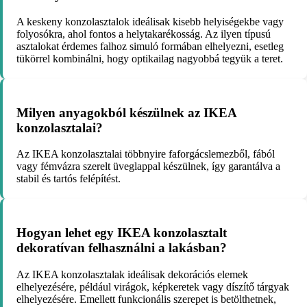
A keskeny konzolasztalok ideálisak kisebb helyiségekbe vagy
folyosókra, ahol fontos a helytakarékosság. Az ilyen típusú
asztalokat érdemes falhoz simuló formában elhelyezni, esetleg
tükörrel kombinálni, hogy optikailag nagyobbá tegyük a teret.
Milyen anyagokból készülnek az IKEA
konzolasztalai?
Az IKEA konzolasztalai többnyire faforgácslemezből, fából
vagy fémvázra szerelt üveglappal készülnek, így garantálva a
stabil és tartós felépítést.
Hogyan lehet egy IKEA konzolasztalt
dekoratívan felhasználni a lakásban?
Az IKEA konzolasztalak ideálisak dekorációs elemek
elhelyezésére, például virágok, képkeretek vagy díszítő tárgyak
elhelyezésére. Emellett funkcionális szerepet is betölthetnek,