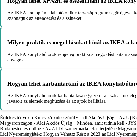
Hogyan lehet tervezni és összeállítani az IKEA kony
Az IKEA honlapján található online tervezőprogram segítségével k
szabhatjuk az elrendezést és a színeket.
Milyen praktikus megoldásokat kínál az IKEA a k
Az IKEA konyhabútorok rengeteg praktikus megoldást tartalmaznak, m
anyagok.
Hogyan lehet karbantartani az IKEA konyhabútor
Az IKEA konyhabútorok karbantartása egyszerű, a tisztításhoz elegen
javasolt az elemek meghúzása és az ajtók beállítása.
Érdekes tények a Kulcsszó kulcsszóról
•
Lidl Akciós Újság – Az Új K
Magyarországon
•
Aldi Akciós Újság – Minden, amit tudnia kell
•
JYSK
Budapesten és online
•
Az ALDI szupermarketek elterjedése Magyaro
Lidl Nyereményjáték: Hogyan Vehetsz Rész a 2023-as Lidl Nyeremén