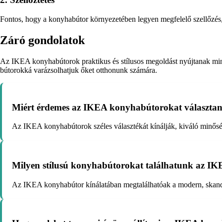
Fontos, hogy a konyhabútor környezetében legyen megfelelő szellőzés,
Záró gondolatok
Az IKEA konyhabútorok praktikus és stílusos megoldást nyújtanak minde
bútorokká varázsolhatjuk őket otthonunk számára.
Miért érdemes az IKEA konyhabútorokat választani
Az IKEA konyhabútorok széles választékát kínálják, kiváló minős
Milyen stílusú konyhabútorokat találhatunk az I
Az IKEA konyhabútor kínálatában megtalálhatóak a modern, skandináv