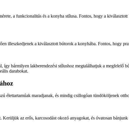
rete, a funkcionalitás és a konyha stílusa. Fontos, hogy a kiválasztott
elően illeszkedjenek a kiválasztott bútorok a konyhába. Fontos, hogy p
 így bármilyen lakberendezési stílushoz megtalálhatjuk a megfelelő b
eális darabokat.
sához
szú élettartamúak maradjanak, és mindig csillogóan tündököljenek ott
t. Kerüljük az erős, karcosodást okozó anyagokat, és óvatosan bánjunk a