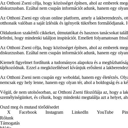
Az Otthoni Zseni célja, hogy közösséget építsen, ahol az emberek megos
diskurzusban. Ezáltal nem csupán információt adunk, hanem egy olyan p
Az Otthoni Zseni egy olyan online platform, amely a lakberendezés, ott
otthonaik valóban a saját ízlésük és igényeik tükrében formálódjanak.
Oldalunkon szakértői cikkeket, útmutatókat és hasznos tanácsokat talá
lefedni, hogy mindenki találjon inspirációt. Emellett folyamatosan fris
Az Otthoni Zseni célja, hogy közösséget építsen, ahol az emberek megos
diskurzusban. Ezáltal nem csupán információt adunk, hanem egy olyan p
Kiemelt figyelmet fordítunk a tudományos alapokra és a megbízhatóság
tájékozódnak. Ezzel a megközelítéssel kívánjuk erősíteni a lakberendezés
Az Otthoni Zseni nem csupán egy weboldal, hanem egy életérzés. Olyan
nemcsak egy hely lenne, hanem egy olyan tér, ahol a boldogság és a k
Végül, de nem utolsósorban, az Otthoni Zseni filozófiája az, hogy a l
személyiségünket, és célunk, hogy mindenki megtalálja azt a helyet, ah
Oszd meg és mutasd törődésedet
X
Facebook
Instagram
LinkedIn
YouTube
Pin
Rólunk
Támogatás