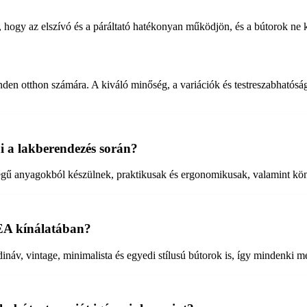
 hogy az elszívó és a páráltató hatékonyan működjön, és a bútorok ne 
n otthon számára. A kiváló minőség, a variációk és testreszabhatóság l
 a lakberendezés során?
égű anyagokból készülnek, praktikusak és ergonomikusak, valamint kön
KEA kínálatában?
, vintage, minimalista és egyedi stílusú bútorok is, így mindenki megt