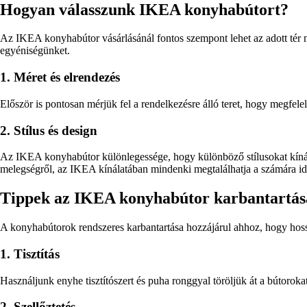
Hogyan válasszunk IKEA konyhabútort?
Az IKEA konyhabútor vásárlásánál fontos szempont lehet az adott tér mé
egyéniségünket.
1. Méret és elrendezés
Először is pontosan mérjük fel a rendelkezésre álló teret, hogy megfel
2. Stílus és design
Az IKEA konyhabútor különlegessége, hogy különböző stílusokat kínál,
melegségről, az IKEA kínálatában mindenki megtalálhatja a számára id
Tippek az IKEA konyhabútor karbantartá
A konyhabútorok rendszeres karbantartása hozzájárul ahhoz, hogy hos
1. Tisztítás
Használjunk enyhe tisztítószert és puha ronggyal töröljük át a bútoroka
2. Szellőztetés