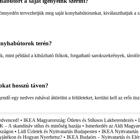
habútort a saját igényeink szerint?
önnyedén tervezhetjük meg saját konyhabútorunkat, kiválaszthatjuk a s
onyhabútorok terén?
int például a kihúzható fiókok, forgatható sarokszekrények, tárolórend
okat hosszú távon?
dő egy nedves ruhával áttörölni a felületeket, kerülni kell az erős tis
edvenced!
•
IKEA Magyarország: Ötletes és Stílusos Lakberendezés
•
 – A skandináv stílus és minőség hazája
•
Ismerkedés az Aldi Magyaro
rszágon
•
Lidl Üzletek és Nyitvatartás Budapesten
•
IKEA Nyitvatartás 
yjátékon és Hogyan Nyerhetsz?
•
IKEA Budaörs – Nyitvatartás és Elé