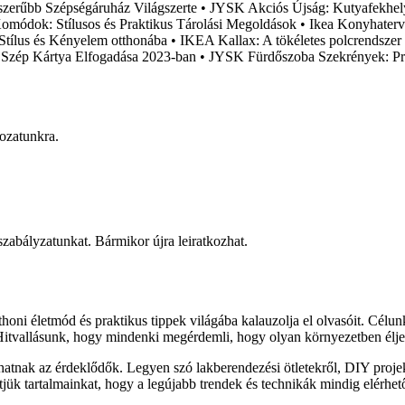
zerűbb Szépségáruház Világszerte
•
JYSK Akciós Újság: Kutyafekhel
módok: Stílusos és Praktikus Tárolási Megoldások
•
Ikea Konyhater
Stílus és Kényelem otthonába
•
IKEA Kallax: A tökéletes polcrendszer
 Szép Kártya Elfogadása 2023-ban
•
JYSK Fürdőszoba Szekrények: Pra
rozatunkra.
 szabályzatunkat. Bármikor újra leiratkozhat.
honi életmód és praktikus tippek világába kalauzolja el olvasóit. Célu
 Hitvallásunk, hogy mindenki megérdemli, hogy olyan környezetben élje
lhatnak az érdeklődők. Legyen szó lakberendezési ötletekről, DIY proj
sítjük tartalmainkat, hogy a legújabb trendek és technikák mindig elérhe