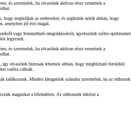
ben, és szeretnénk, ha olvasóink aktívan részt vennének a
olhat.
nk, hogy inspiráljuk az embereket, és segítsünk nekik abban, hogy
n, amelyben jól érzi magát.
ektekről vagy fenntartható megoldásokról, igyekszünk széles spektrumot
tőek legyenek.
ben, és szeretnénk, ha olvasóink aktívan részt vennének a
olhat.
, így olvasóink biztosak lehetnek abban, hogy megbízható forrásból
ket valóra váltsák.
ák találkoznak. Minden látogatónk számára szeretnénk, ha az otthonuk
 érezzük magunkat a bőrünkben. Az otthonunk tükrözi a