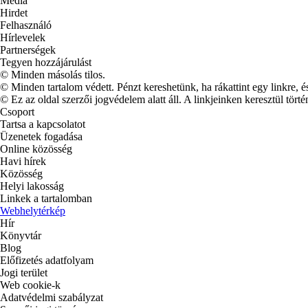
Média
Hirdet
Felhasználó
Hírlevelek
Partnerségek
Tegyen hozzájárulást
© Minden másolás tilos.
© Minden tartalom védett. Pénzt kereshetünk, ha rákattint egy linkre, é
© Ez az oldal szerzői jogvédelem alatt áll. A linkjeinken keresztül törté
Csoport
Tartsa a kapcsolatot
Üzenetek fogadása
Online közösség
Havi hírek
Közösség
Helyi lakosság
Linkek a tartalomban
Webhelytérkép
Hír
Könyvtár
Blog
Előfizetés adatfolyam
Jogi terület
Web cookie-k
Adatvédelmi szabályzat