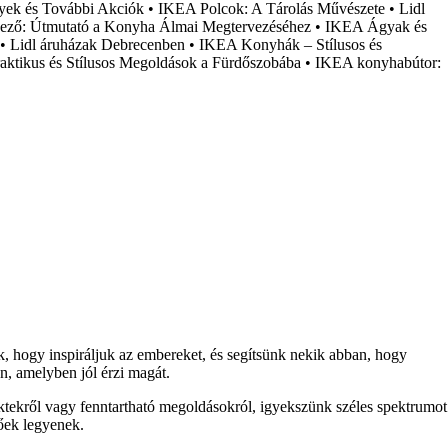
yek és További Akciók
•
IKEA Polcok: A Tárolás Művészete
•
Lidl
vező: Útmutató a Konyha Álmai Megtervezéséhez
•
IKEA Ágyak és
•
Lidl áruházak Debrecenben
•
IKEA Konyhák – Stílusos és
ktikus és Stílusos Megoldások a Fürdőszobába
•
IKEA konyhabútor:
nk, hogy inspiráljuk az embereket, és segítsünk nekik abban, hogy
n, amelyben jól érzi magát.
ektekről vagy fenntartható megoldásokról, igyekszünk széles spektrumot
tőek legyenek.