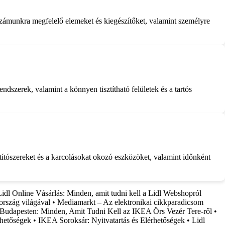
zámunkra megfelelő elemeket és kiegészítőket, valamint személyre
szerek, valamint a könnyen tisztítható felületek és a tartós
ztítószereket és a karcolásokat okozó eszközöket, valamint időnként
Lidl Online Vásárlás: Minden, amit tudni kell a Lidl Webshopról
rszág világával
•
Mediamarkt – Az elektronikai cikkparadicsom
Budapesten: Minden, Amit Tudni Kell az IKEA Örs Vezér Tere-ről
•
rhetőségek
•
IKEA Soroksár: Nyitvatartás és Elérhetőségek
•
Lidl