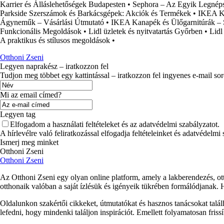
Karrier és Álláslehetőségek Budapesten
•
Sephora – Az Egyik Legnéps
Parkside Szerszámok és Barkácsgépek: Akciók és Termékek
•
IKEA Ko
Ágyneműk – Vásárlási Útmutató
•
IKEA Kanapék és Ülőgarnitúrák – 
Funkcionális Megoldások
•
Lidl üzletek és nyitvatartás Győrben
•
Lidl
A praktikus és stílusos megoldások
•
Otthoni Zseni
Legyen naprakész – iratkozzon fel
Tudjon meg többet egy kattintással – iratkozzon fel ingyenes e-mail so
Mi az email címed?
Legyen tag
Elfogadom a használati feltételeket és az adatvédelmi szabályzatot.
A hírlevélre való feliratkozással elfogadja feltételeinket és adatvédelmi
Ismerj meg minket
Otthoni Zseni
Otthoni Zseni
Az Otthoni Zseni egy olyan online platform, amely a lakberendezés, ott
otthonaik valóban a saját ízlésük és igényeik tükrében formálódjanak.
Oldalunkon szakértői cikkeket, útmutatókat és hasznos tanácsokat talá
lefedni, hogy mindenki találjon inspirációt. Emellett folyamatosan fris