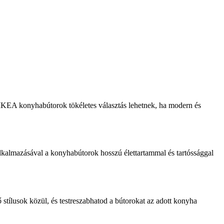
z IKEA konyhabútorok tökéletes választás lehetnek, ha modern és
lkalmazásával a konyhabútorok hosszú élettartammal és tartóssággal
stílusok közül, és testreszabhatod a bútorokat az adott konyha