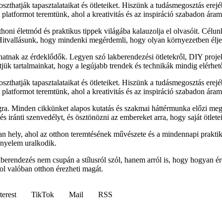
zthatják tapasztalataikat és ötleteiket. Hiszünk a tudásmegosztás erejé
latformot teremtünk, ahol a kreativitás és az inspiráció szabadon áram
honi életmód és praktikus tippek világába kalauzolja el olvasóit. Célu
 Hitvallásunk, hogy mindenki megérdemli, hogy olyan környezetben élje
lhatnak az érdeklődők. Legyen szó lakberendezési ötletekről, DIY proj
sítjük tartalmainkat, hogy a legújabb trendek és technikák mindig elérhe
zthatják tapasztalataikat és ötleteiket. Hiszünk a tudásmegosztás erejé
latformot teremtünk, ahol a kreativitás és az inspiráció szabadon áram
ra. Minden cikkünket alapos kutatás és szakmai háttérmunka előzi meg
 iránti szenvedélyt, és ösztönözni az embereket arra, hogy saját ötletei
 hely, ahol az otthon teremtésének művészete és a mindennapi praktik
ényelem uralkodik.
akberendezés nem csupán a stílusról szól, hanem arról is, hogy hogyan
ol valóban otthon érezheti magát.
terest
TikTok
Mail
RSS