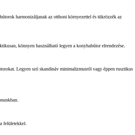
 bútorok harmonizáljanak az otthoni környezettel és tükrözzék az
raktikusan, könnyen használható legyen a konyhabútor elrendezése.
útorokat. Legyen szó skandináv minimalizmusról vagy éppen rusztikus
honunkban.
 felületekkel.