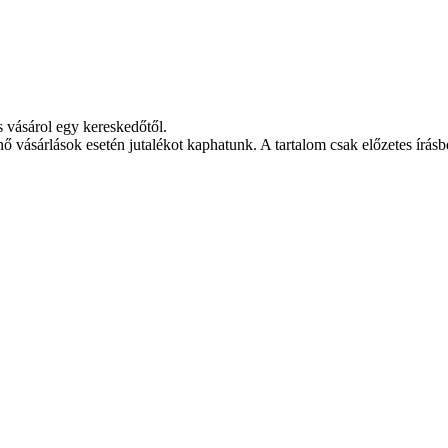
s vásárol egy kereskedőtől.
nő vásárlások esetén jutalékot kaphatunk. A tartalom csak előzetes írásbe