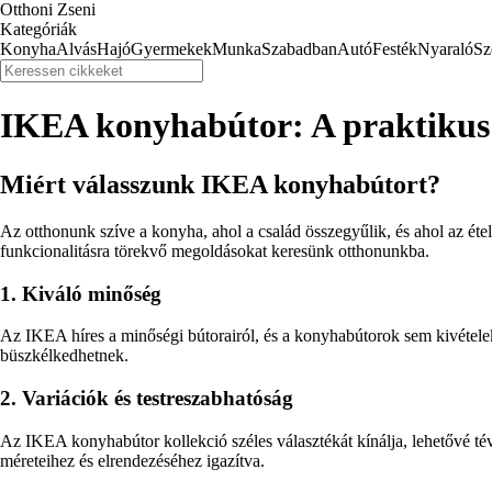
Otthoni Zseni
Kategóriák
Konyha
Alvás
Hajó
Gyermekek
Munka
Szabadban
Autó
Festék
Nyaraló
Sz
IKEA konyhabútor: A praktikus 
Miért válasszunk IKEA konyhabútort?
Az otthonunk szíve a konyha, ahol a család összegyűlik, és ahol az ét
funkcionalitásra törekvő megoldásokat keresünk otthonunkba.
1. Kiváló minőség
Az IKEA híres a minőségi bútorairól, és a konyhabútorok sem kivétele
büszkélkedhetnek.
2. Variációk és testreszabhatóság
Az IKEA konyhabútor kollekció széles választékát kínálja, lehetővé tév
méreteihez és elrendezéséhez igazítva.