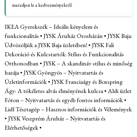
maradjon le a kedvezményekről.
IKEA Gyerekszék – Ideális kényelem és
funkcionalitás
•
JYSK Áruház Orosházán
•
JYSK Baja:
Üdvözöljük a JYSK Baja üzletében!
•
JYSK Fali
Dekoráció és Kulcstartók: Stílus és Funkcionalitás
Otthonodban
•
JYSK – A skandináv stílus és minőség
hazája
•
JYSK Gyöngyös – Nyitvatartás és
Üzletinformációk
•
JYSK Franciaágy és Boxspring
Ágy: A tökéletes alvás élményének kulcsa
•
Aldi üzlet
Fóton – Nyitvatartás és egyéb fontos információk
•
Lidl Tésztagép – Hasznos információk és Vélemények
•
JYSK Veszprém Áruház – Nyitvatartás és
Elérhetőségek
•