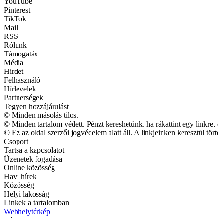
YouTube
Pinterest
TikTok
Mail
RSS
Rólunk
Támogatás
Média
Hirdet
Felhasználó
Hírlevelek
Partnerségek
Tegyen hozzájárulást
© Minden másolás tilos.
© Minden tartalom védett. Pénzt kereshetünk, ha rákattint egy linkre, 
© Ez az oldal szerzői jogvédelem alatt áll. A linkjeinken keresztül tör
Csoport
Tartsa a kapcsolatot
Üzenetek fogadása
Online közösség
Havi hírek
Közösség
Helyi lakosság
Linkek a tartalomban
Webhelytérkép