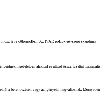
rt hozz létre otthonodban. Az IVAR polcok egyszerű skandináv
yeidnek megfelelően alakítsd és állítsd össze. Ezáltal maximális
eretnél a berendezésen vagy az igényeid megváltoznak, könnyedén