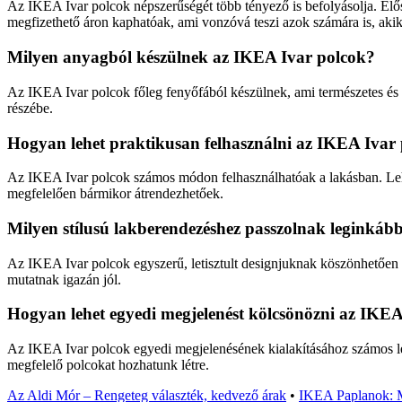
Az IKEA Ivar polcok népszerűségét több tényező is befolyásolja. Elős
megfizethető áron kaphatóak, ami vonzóvá teszi azok számára is, akik 
Milyen anyagból készülnek az IKEA Ivar polcok?
Az IKEA Ivar polcok főleg fenyőfából készülnek, ami természetes és t
részébe.
Hogyan lehet praktikusan felhasználni az IKEA Ivar
Az IKEA Ivar polcok számos módon felhasználhatóak a lakásban. Lehe
megfelelően bármikor átrendezhetőek.
Milyen stílusú lakberendezéshez passzolnak leginkáb
Az IKEA Ivar polcok egyszerű, letisztult designjuknak köszönhetően 
mutatnak igazán jól.
Hogyan lehet egyedi megjelenést kölcsönözni az IKE
Az IKEA Ivar polcok egyedi megjelenésének kialakításához számos lehe
megfelelő polcokat hozhatunk létre.
Az Aldi Mór – Rengeteg választék, kedvező árak
•
IKEA Paplanok: Mi