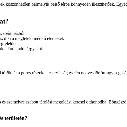
nek köszönhetően bármelyik belső térbe könnyedén illeszthetőek. Egye
at?
 webáruházból.
szd ki a megfelelő méretű elemeket.
egfelelően.
k a tárolandó tárgyakat.
öröld át a poros részeket, és szükség esetén nedves törlőrongy segítsé
és személyre szabott tárolási megoldást keresel otthonodba. Böngészd
s területén?