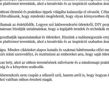
platformot teremtünk, ahol a kreativitás és az inspiráció szabadon ára
thoni életmód és praktikus tippek világába kalauzolja el olvasóit. Cél
. Hitvallásunk, hogy mindenki megérdemli, hogy olyan környezetben élj
álhatnak az érdeklődők. Legyen szó lakberendezési ötletekről, DIY pro
matosan frissítjük tartalmainkat, hogy a legújabb trendek és technikák 
szthatják tapasztalataikat és ötleteiket. Hiszünk a tudásmegosztás ere
platformot teremtünk, ahol a kreativitás és az inspiráció szabadon ára
gra. Minden cikkünket alapos kutatás és szakmai háttérmunka előzi me
és iránti szenvedélyt, és ösztönözni az embereket arra, hogy saját ötlete
an hely, ahol az otthon teremtésének művészete és a mindennapi prakti
ság és a kényelem uralkodik.
lakberendezés nem csupán a stílusról szól, hanem arról is, hogy hogya
hol valóban otthon érezheti magát.