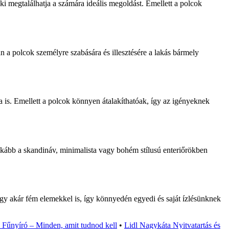
i megtalálhatja a számára ideális megoldást. Emellett a polcok
 a polcok személyre szabására és illesztésére a lakás bármely
is. Emellett a polcok könnyen átalakíthatóak, így az igényeknek
nkább a skandináv, minimalista vagy bohém stílusú enteriőrökben
agy akár fém elemekkel is, így könnyedén egyedi és saját ízlésünknek
l Fűnyíró – Minden, amit tudnod kell
•
Lidl Nagykáta Nyitvatartás és