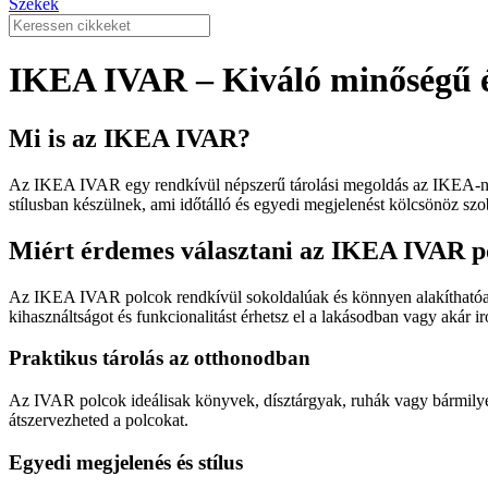
Székek
IKEA IVAR – Kiváló minőségű é
Mi is az IKEA IVAR?
Az IKEA IVAR egy rendkívül népszerű tárolási megoldás az IKEA-nál
stílusban készülnek, ami időtálló és egyedi megjelenést kölcsönöz sz
Miért érdemes választani az IKEA IVAR p
Az IKEA IVAR polcok rendkívül sokoldalúak és könnyen alakíthatóak. 
kihasználtságot és funkcionalitást érhetsz el a lakásodban vagy akár i
Praktikus tárolás az otthonodban
Az IVAR polcok ideálisak könyvek, dísztárgyak, ruhák vagy bármilyen
átszervezheted a polcokat.
Egyedi megjelenés és stílus