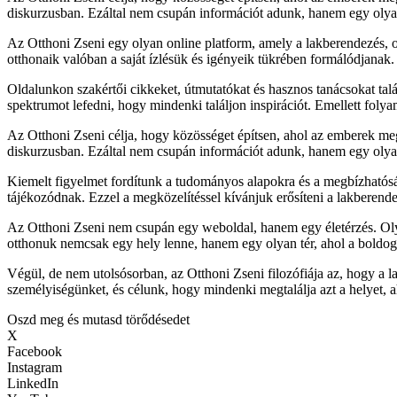
diskurzusban. Ezáltal nem csupán információt adunk, hanem egy olyan 
Az Otthoni Zseni egy olyan online platform, amely a lakberendezés, ot
otthonaik valóban a saját ízlésük és igényeik tükrében formálódjanak
Oldalunkon szakértői cikkeket, útmutatókat és hasznos tanácsokat tal
spektrumot lefedni, hogy mindenki találjon inspirációt. Emellett folya
Az Otthoni Zseni célja, hogy közösséget építsen, ahol az emberek mego
diskurzusban. Ezáltal nem csupán információt adunk, hanem egy olyan 
Kiemelt figyelmet fordítunk a tudományos alapokra és a megbízhatósá
tájékozódnak. Ezzel a megközelítéssel kívánjuk erősíteni a lakberendez
Az Otthoni Zseni nem csupán egy weboldal, hanem egy életérzés. Oly
otthonuk nemcsak egy hely lenne, hanem egy olyan tér, ahol a boldog
Végül, de nem utolsósorban, az Otthoni Zseni filozófiája az, hogy a 
személyiségünket, és célunk, hogy mindenki megtalálja azt a helyet, a
Oszd meg és mutasd törődésedet
X
Facebook
Instagram
LinkedIn