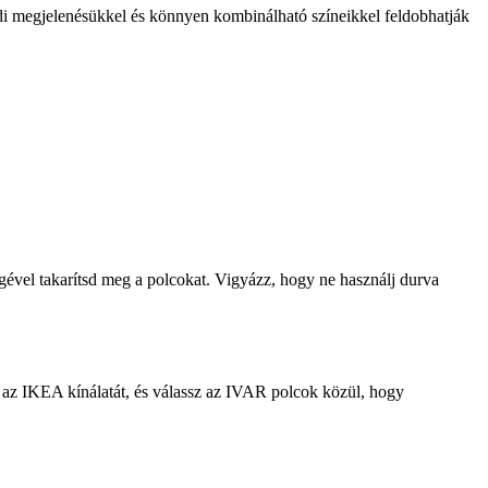
di megjelenésükkel és könnyen kombinálható színeikkel feldobhatják
gével takarítsd meg a polcokat. Vigyázz, hogy ne használj durva
 az IKEA kínálatát, és válassz az IVAR polcok közül, hogy