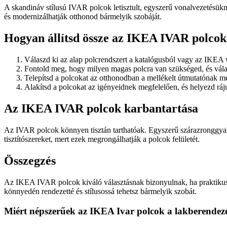
A skandináv stílusú IVAR polcok letisztult, egyszerű vonalvezetésük
és modernizálhatják otthonod bármelyik szobáját.
Hogyan állítsd össze az IKEA IVAR polcok
Válaszd ki az alap polcrendszert a katalógusból vagy az IKEA
Fontold meg, hogy milyen magas polcra van szükséged, és vála
Telepítsd a polcokat az otthonodban a mellékelt útmutatónak m
Alakítsd a polcokat az igényeidnek megfelelően, és helyezd ráju
Az IKEA IVAR polcok karbantartása
Az IVAR polcok könnyen tisztán tarthatóak. Egyszerű szárazronggyal t
tisztítószereket, mert ezek megrongálhatják a polcok felületét.
Összegzés
Az IKEA IVAR polcok kiváló választásnak bizonyulnak, ha praktikus 
könnyedén rendezetté és stílusossá tehetsz bármelyik szobát.
Miért népszerűek az IKEA Ivar polcok a lakberendezé