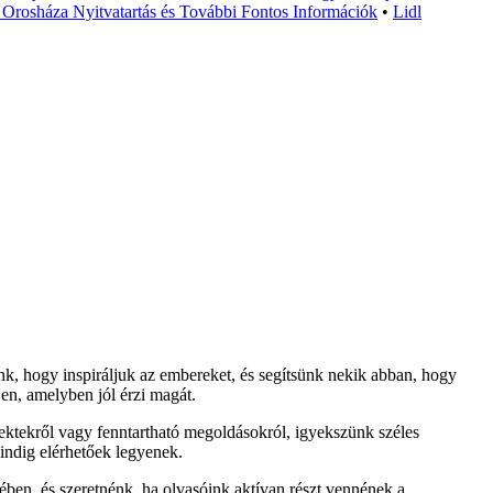
 Orosháza Nyitvatartás és További Fontos Információk
•
Lidl
unk, hogy inspiráljuk az embereket, és segítsünk nekik abban, hogy
en, amelyben jól érzi magát.
jektekről vagy fenntartható megoldásokról, igyekszünk széles
mindig elérhetőek legyenek.
jében, és szeretnénk, ha olvasóink aktívan részt vennének a