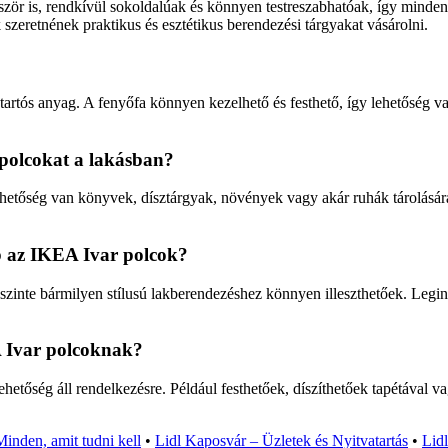
zör is, rendkívül sokoldalúak és könnyen testreszabhatóak, így mindenk
szeretnének praktikus és esztétikus berendezési tárgyakat vásárolni.
artós anyag. A fenyőfa könnyen kezelhető és festhető, így lehetőség van
 polcokat a lakásban?
tőség van könyvek, dísztárgyak, növények vagy akár ruhák tárolására 
b az IKEA Ivar polcok?
szinte bármilyen stílusú lakberendezéshez könnyen illeszthetőek. Legi
A Ivar polcoknak?
tőség áll rendelkezésre. Például festhetőek, díszíthetőek tapétával v
nden, amit tudni kell
•
Lidl Kaposvár – Üzletek és Nyitvatartás
•
Lid