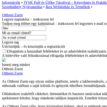
Információk
•
JYSK Puff és Ülőke Tárolóval – Kényelmes és Praktik
Szombathely Nyitvatartása
•
Ikea Webáruház és Termékek
•
Otthoni Zseni
Legyen naprakész – iratkozzon fel
Tudjon meg többet egy kattintással – iratkozzon fel ingyenes e-mail s
Mi az email címed?
Legyen tag
Üdvözöljük – és köszönjük a regisztrációt
Elfogadom a használati feltételeket és az adatvédelmi szabályzatot.
A hírlevélre való feliratkozással elfogadja feltételeinket és adatvédel
Ismerj meg minket
Otthoni Zseni
Otthoni Zseni
Az Otthoni Zseni egy olyan online platform, amely a lakberendezés, ot
otthonaik valóban a saját ízlésük és igényeik tükrében formálódjanak
Oldalunkon szakértői cikkeket, útmutatókat és hasznos tanácsokat tal
spektrumot lefedni, hogy mindenki találjon inspirációt. Emellett folya
Az Otthoni Zseni célja, hogy közösséget építsen, ahol az emberek mego