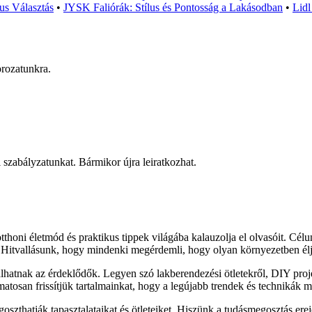
us Választás
•
JYSK Faliórák: Stílus és Pontosság a Lakásodban
•
Lidl
orozatunkra.
mi szabályzatunkat. Bármikor újra leiratkozhat.
thoni életmód és praktikus tippek világába kalauzolja el olvasóit. Cél
. Hitvallásunk, hogy mindenki megérdemli, hogy olyan környezetben élj
álhatnak az érdeklődők. Legyen szó lakberendezési ötletekről, DIY pro
matosan frissítjük tartalmainkat, hogy a legújabb trendek és technikák 
szthatják tapasztalataikat és ötleteiket. Hiszünk a tudásmegosztás ere