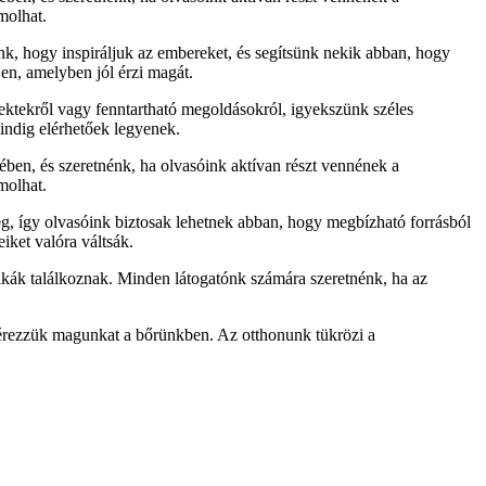
molhat.
unk, hogy inspiráljuk az embereket, és segítsünk nekik abban, hogy
en, amelyben jól érzi magát.
jektekről vagy fenntartható megoldásokról, igyekszünk széles
mindig elérhetőek legyenek.
jében, és szeretnénk, ha olvasóink aktívan részt vennének a
molhat.
g, így olvasóink biztosak lehetnek abban, hogy megbízható forrásból
iket valóra váltsák.
kák találkoznak. Minden látogatónk számára szeretnénk, ha az
n érezzük magunkat a bőrünkben. Az otthonunk tükrözi a