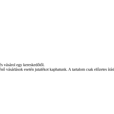
és vásárol egy kereskedőtől.
ténő vásárlások esetén jutalékot kaphatunk. A tartalom csak előzetes írás