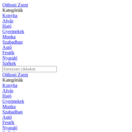
Otthoni Zseni
Kategóriák
Konyha
Alvás
Hajó
Gyermekek
Munka
Szabadban
Autó
Festék
Nyaraló
Székek
Otthoni Zseni
Kategóriák
Konyha
Alvás
Hajó
Gyermekek
Munka
Szabadban
Autó
Festék
Nyaraló