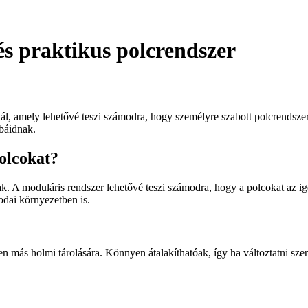
s praktikus polcrendszer
, amely lehetővé teszi számodra, hogy személyre szabott polcrendsze
obáidnak.
olcokat?
A moduláris rendszer lehetővé teszi számodra, hogy a polcokat az igén
rodai környezetben is.
 más holmi tárolására. Könnyen átalakíthatóak, így ha változtatni sz