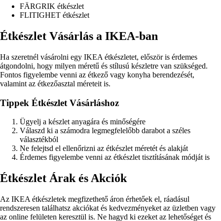
FÄRGRIK étkészlet
FLITIGHET étkészlet
Étkészlet Vásárlás a IKEA-ban
Ha szeretnél vásárolni egy IKEA étkészletet, először is érdemes
átgondolni, hogy milyen méretű és stílusú készletre van szükséged.
Fontos figyelembe venni az étkező vagy konyha berendezését,
valamint az étkezőasztal méreteit is.
Tippek Étkészlet Vásárláshoz
Ügyelj a készlet anyagára és minőségére
Válaszd ki a számodra legmegfelelőbb darabot a széles
választékból
Ne felejtsd el ellenőrizni az étkészlet méretét és alakját
Érdemes figyelembe venni az étkészlet tisztításának módját is
Étkészlet Árak és Akciók
Az IKEA étkészletek megfizethető áron érhetőek el, ráadásul
rendszeresen találhatsz akciókat és kedvezményeket az üzletben vagy
az online felületen keresztül is. Ne hagyd ki ezeket az lehetőséget és