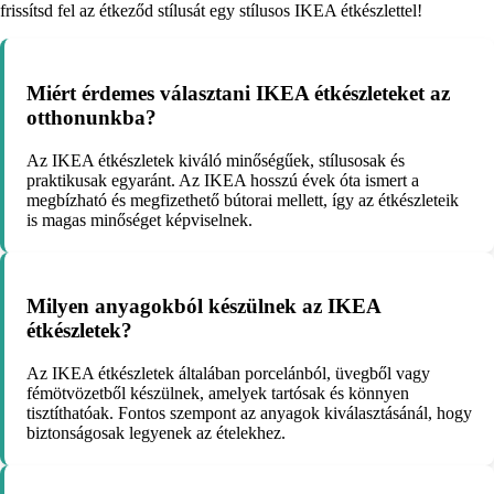
frissítsd fel az étkeződ stílusát egy stílusos IKEA étkészlettel!
Miért érdemes választani IKEA étkészleteket az
otthonunkba?
Az IKEA étkészletek kiváló minőségűek, stílusosak és
praktikusak egyaránt. Az IKEA hosszú évek óta ismert a
megbízható és megfizethető bútorai mellett, így az étkészleteik
is magas minőséget képviselnek.
Milyen anyagokból készülnek az IKEA
étkészletek?
Az IKEA étkészletek általában porcelánból, üvegből vagy
fémötvözetből készülnek, amelyek tartósak és könnyen
tisztíthatóak. Fontos szempont az anyagok kiválasztásánál, hogy
biztonságosak legyenek az ételekhez.