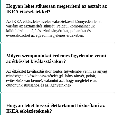
Hogyan lehet stílusosan megteríteni az asztalt az
IKEA étkészletekkel?
Az IKEA étkészletek széles választékával könnyedén lehet
variálni az asztalterítés stílusát. Például kombinálhatjuk
különböző mintájú és színű tányérokat, poharakat és
evőeszközöket az egyedi megjelenés érdekében.
Milyen szempontokat érdemes figyelembe venni
az étkészlet kiválasztásakor?
Az étkészlet kiválasztásakor fontos figyelembe venni az anyag
minőségét, a készlet összetételét (pl. hány tányér, pohár,
evőeszköz van benne), valamint azt, hogy megfelel-e az
otthonunk stílusához és az igényeinknek.
Hogyan lehet hosszú élettartamot biztosítani az
IKEA étkészleteknek?