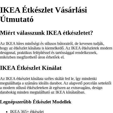
IKEA Étkészlet Vásárlási
Útmutató
Miért válasszunk IKEA étkészletet?
Az IKEA híres minőségi és stílusos bútorairól, de kevesen tudják,
hogy az étkészlet kínálata is kiemelkedő. Az IKEA étkészletek modern
designnal, praktikus felépítéssel és tartóssággal rendelkeznek,
miközben megfizethető áron érhetőek el.
IKEA Étkészlet Kínálat
Az IKEA étkészlet kínálata széles skálát fed le, így mindenki
megtalálhatja a számára ideális darabot. Az alapvető porcelán settektől
a modern stílusú étkészleteken át egészen az extravagáns, design
darabokig minden megtalálható az IKEA kínálatában.
Legnépszerűbb Étkészlet Modellek
IKEA 365+ étkészlet