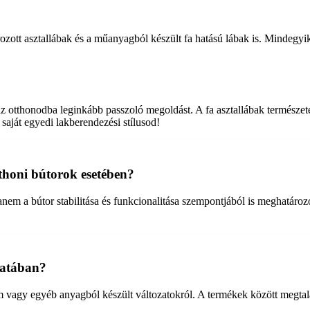
rozott asztallábak és a műanyagból készült fa hatású lábak is. Mindeg
az otthonodba leginkább passzoló megoldást. A fa asztallábak természet
saját egyedi lakberendezési stílusod!
tthoni bútorok esetében?
nem a bútor stabilitása és funkcionalitása szempontjából is meghatározó
latában?
m vagy egyéb anyagból készült változatokról. A termékek között megtalál