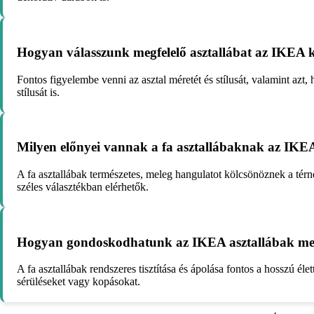
Hogyan válasszunk megfelelő asztallábat az IKEA 
Fontos figyelembe venni az asztal méretét és stílusát, valamint azt
stílusát is.
Milyen előnyei vannak a fa asztallábaknak az IKE
A fa asztallábak természetes, meleg hangulatot kölcsönöznek a tér
széles választékban elérhetők.
Hogyan gondoskodhatunk az IKEA asztallábak meg
A fa asztallábak rendszeres tisztítása és ápolása fontos a hosszú éle
sérüléseket vagy kopásokat.