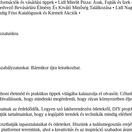
formációk és vásárlási tippek
•
Lidl Mirelit Pizza: Árak, Fajták és Ízek
edvező Bevásárlási Élmény És Kiváló Minőség Találkozása
•
Lidl Nag
ndig Friss Katalógusok és Kiemelt Akciók
•
rozatunkra.
 szabályzatunkat. Bármikor újra leiratkozhat.
honi életmód és praktikus tippek világába kalauzolja el olvasóit. Célu
 Hitvallásunk, hogy mindenki megérdemli, hogy olyan környezetben élje
lhatnak az érdeklődők. Legyen szó lakberendezési ötletekről, DIY proj
sítjük tartalmainkat, hogy a legújabb trendek és technikák mindig elérhe
zthatják tapasztalataikat és ötleteiket. Hiszünk a tudásmegosztás erejé
latformot teremtünk, ahol a kreativitás és az inspiráció szabadon áram