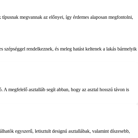
yik típusnak megvannak az előnyei, így érdemes alaposan megfontolni,
es szépséggel rendelkeznek, és meleg hatást keltenek a lakás bármelyik
. A megfelelő asztalláb segít abban, hogy az asztal hosszú távon is
hatók egyszerű, letisztult designú asztallábak, valamint díszesebb,