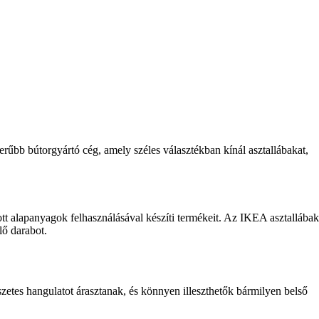
zerűbb bútorgyártó cég, amely széles választékban kínál asztallábakat,
tt alapanyagok felhasználásával készíti termékeit. Az IKEA asztallábak
lő darabot.
észetes hangulatot árasztanak, és könnyen illeszthetők bármilyen belső