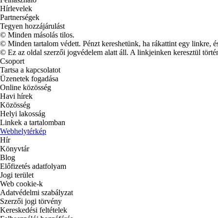
Hírlevelek
Partnerségek
Tegyen hozzájárulást
© Minden másolás tilos.
© Minden tartalom védett. Pénzt kereshetünk, ha rákattint egy linkre, é
© Ez az oldal szerzői jogvédelem alatt áll. A linkjeinken keresztül törté
Csoport
Tartsa a kapcsolatot
Üzenetek fogadása
Online közösség
Havi hírek
Közösség
Helyi lakosság
Linkek a tartalomban
Webhelytérkép
Hír
Könyvtár
Blog
Előfizetés adatfolyam
Jogi terület
Web cookie-k
Adatvédelmi szabályzat
Szerzői jogi törvény
Kereskedési feltételek