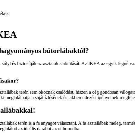
ékek
IKEA
 hagyományos bútorlábaktól?
 súlyt és biztosítják az asztalok stabilitását. Az IKEA az egyik legnéps
lásakor?
sztallábak terén sem okoznak csalódást, hiszen a cég gondosan válogato
ki megtalálhatja a saját ízlésének és lakberendezési igényeinek megfele
allábakkal!
ztallábak terén is a fa anyagot választani. A fa asztallábak meleg, term
egtalálod az ideális darabot az otthonodba.