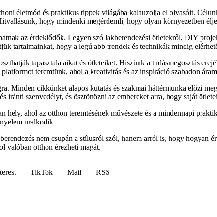
honi életmód és praktikus tippek világába kalauzolja el olvasóit. Célu
 Hitvallásunk, hogy mindenki megérdemli, hogy olyan környezetben élje
lhatnak az érdeklődők. Legyen szó lakberendezési ötletekről, DIY proj
sítjük tartalmainkat, hogy a legújabb trendek és technikák mindig elérhe
zthatják tapasztalataikat és ötleteiket. Hiszünk a tudásmegosztás erejé
latformot teremtünk, ahol a kreativitás és az inspiráció szabadon áram
ra. Minden cikkünket alapos kutatás és szakmai háttérmunka előzi meg
 iránti szenvedélyt, és ösztönözni az embereket arra, hogy saját ötletei
 hely, ahol az otthon teremtésének művészete és a mindennapi praktik
ényelem uralkodik.
akberendezés nem csupán a stílusról szól, hanem arról is, hogy hogyan
ol valóban otthon érezheti magát.
terest
TikTok
Mail
RSS