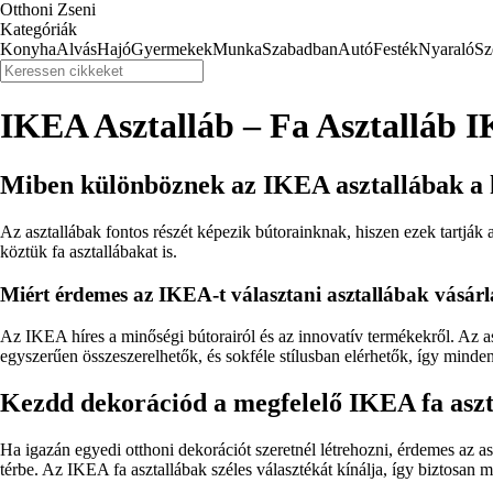
Otthoni Zseni
Kategóriák
Konyha
Alvás
Hajó
Gyermekek
Munka
Szabadban
Autó
Festék
Nyaraló
Sz
IKEA Asztalláb – Fa Asztalláb 
Miben különböznek az IKEA asztallábak a
Az asztallábak fontos részét képezik bútorainknak, hiszen ezek tartják a
köztük fa asztallábakat is.
Miért érdemes az IKEA-t választani asztallábak vásár
Az IKEA híres a minőségi bútorairól és az innovatív termékekről. Az a
egyszerűen összeszerelhetők, és sokféle stílusban elérhetők, így minden
Kezdd dekorációd a megfelelő IKEA fa aszt
Ha igazán egyedi otthoni dekorációt szeretnél létrehozni, érdemes az as
térbe. Az IKEA fa asztallábak széles választékát kínálja, így biztosan m