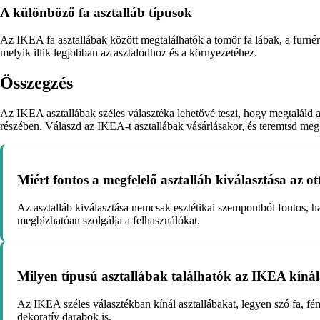
A különböző fa asztalláb típusok
Az IKEA fa asztallábak között megtalálhatók a tömör fa lábak, a furné
melyik illik legjobban az asztalodhoz és a környezetéhez.
Összegzés
Az IKEA asztallábak széles választéka lehetővé teszi, hogy megtaláld 
részében. Válaszd az IKEA-t asztallábak vásárlásakor, és teremtsd meg 
Miért fontos a megfelelő asztalláb kiválasztása az o
Az asztalláb kiválasztása nemcsak esztétikai szempontból fontos, ha
megbízhatóan szolgálja a felhasználókat.
Milyen típusú asztallábak találhatók az IKEA kíná
Az IKEA széles választékban kínál asztallábakat, legyen szó fa, fé
dekoratív darabok is.