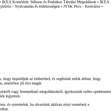
•
IKEA Komódok: Stílusos és Praktikus Tárolási Megoldások
•
IKEA
ykőrös – Nyitvatartás és érdekességek
•
JYSK Pécs – Kertváros
•
nk, hogy inspiráljuk az embereket, és segítsünk nekik abban, hogy
n, amelyben jól érzi magát.
ektekről vagy fenntartható megoldásokról, igyekszünk széles spektrumot
tőek legyenek.
ben, és szeretnénk, ha olvasóink aktívan részt vennének a
olhat.