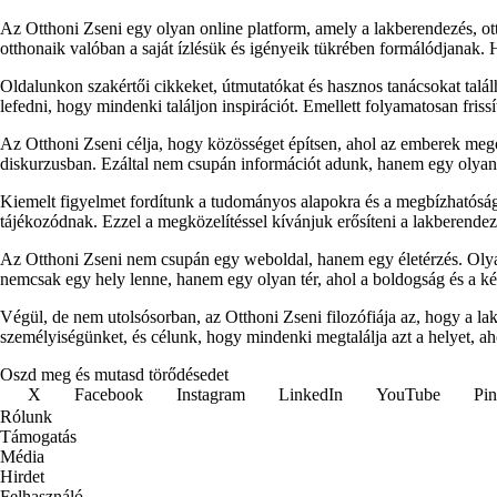
Az Otthoni Zseni egy olyan online platform, amely a lakberendezés, ott
otthonaik valóban a saját ízlésük és igényeik tükrében formálódjanak.
Oldalunkon szakértői cikkeket, útmutatókat és hasznos tanácsokat talá
lefedni, hogy mindenki találjon inspirációt. Emellett folyamatosan fris
Az Otthoni Zseni célja, hogy közösséget építsen, ahol az emberek megos
diskurzusban. Ezáltal nem csupán információt adunk, hanem egy olyan p
Kiemelt figyelmet fordítunk a tudományos alapokra és a megbízhatóság
tájékozódnak. Ezzel a megközelítéssel kívánjuk erősíteni a lakberendezés
Az Otthoni Zseni nem csupán egy weboldal, hanem egy életérzés. Olyan
nemcsak egy hely lenne, hanem egy olyan tér, ahol a boldogság és a k
Végül, de nem utolsósorban, az Otthoni Zseni filozófiája az, hogy a l
személyiségünket, és célunk, hogy mindenki megtalálja azt a helyet, ah
Oszd meg és mutasd törődésedet
X
Facebook
Instagram
LinkedIn
YouTube
Pin
Rólunk
Támogatás
Média
Hirdet
Felhasználó