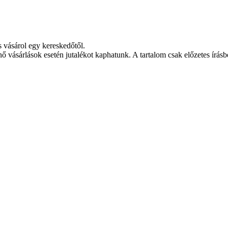
s vásárol egy kereskedőtől.
nő vásárlások esetén jutalékot kaphatunk. A tartalom csak előzetes írásbe