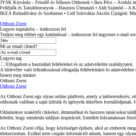
JYSK Kisvárda – Frissítő és Stílusos Otthonok
•
Ikea Pécs – Áruház in
Fellépők és Tanulótoronyok – Hasznos Útmutató
•
Aldi Szántód – A K
IKEA Ruhaállvány és Szobainas
•
Lidl Szlovákia Akciós Újságok: Mi
Otthoni Zseni
Legyen naprakész – iratkozzon fel
Tudjon meg többet egy kattintással – iratkozzon fel ingyenes e-mail so
Mi az email címed?
Legyen tag
Elfogadom a használati feltételeket és az adatvédelmi szabályzatot.
A hírlevélre való feliratkozással elfogadja feltételeinket és adatvédelmi
Ismerj meg minket
Otthoni Zseni
Otthoni Zseni
Az Otthoni Zseni egy olyan online platform, amely a lakberendezés, ott
otthonaik valóban a saját ízlésük és igényeik tükrében formálódjanak.
Oldalunkon szakértői cikkeket, útmutatókat és hasznos tanácsokat talá
lefedni, hogy mindenki találjon inspirációt. Emellett folyamatosan fris
Az Otthoni Zseni célja, hogy közösséget építsen, ahol az emberek megos
diskurzusban. Ezáltal nem csupán információt adunk, hanem egy olyan p