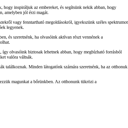
nk, hogy inspiráljuk az embereket, és segítsünk nekik abban, hogy
n, amelyben jól érzi magát.
ektekről vagy fenntartható megoldásokról, igyekszünk széles spektrumot
tőek legyenek.
ben, és szeretnénk, ha olvasóink aktívan részt vennének a
olhat.
, így olvasóink biztosak lehetnek abban, hogy megbízható forrásból
ket valóra váltsák.
ák találkoznak. Minden látogatónk számára szeretnénk, ha az otthonuk
 érezzük magunkat a bőrünkben. Az otthonunk tükrözi a