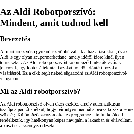
Az Aldi Robotporszívó:
Mindent, amit tudnod kell
Bevezetés
A robotporszívók egyre népszerűbbé válnak a háztartásokban, és az
Aldi is egy olyan szupermarketlánc, amely időről időre kínál ilyen
termékeket. Az Aldi robotporszívóit különböző funkciók és árak
jellemzik, így fontos áttekinteni azokat, mielőtt döntést hozol a
vásárlásról. Ez a cikk segít neked eligazodni az Aldi robotporszívók
világában.
Mi az Aldi robotporszívó?
Az Aldi robotporszívó olyan okos eszköz, amely automatikusan
tisztítja a padlót anélkül, hogy bármilyen manuális beavatkozásra lenne
szükség. Különböző szenzorokkal és programozható funkciókkal
rendelkezik, így hatékonyan képes navigálni a lakásban és eltávolítani
a koszt és a szennyeződéseket.