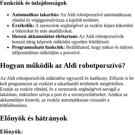
Funkciók és tulajdonságok
Automatikus takarítás:
Az Aldi robotporszívó automatikusan
elindul és végigporszívózza a kijelölt területet.
Érzékelők:
A szenzorok segítségével az eszköz képes kikerülni
a bútorokat és más akadályokat.
Hosszú akkumulátor-élettartam:
Az Aldi robotporszívók
hosszú ideig képesek működni egyetlen feltöltéssel.
Programozható funkciók:
Beállíthatod, hogy mikor és milyen
időpontokban működjön a porszívó.
Hogyan működik az Aldi robotporszívó?
Az Aldi robotporszívók működése egyszerű és hatékony. Először is be
kell programozni az eszközt a takarítandó területnek megfelelően.
Ezután az eszköz elindul, és a szenzorok segítségével navigál a
lakásban, miközben szívja a port és a szennyeződéseket. Amikor az
akkumulátor lemerül, az eszköz automatikusan visszatér a
töltőállomásra.
Előnyök és hátrányok
Előnyök: