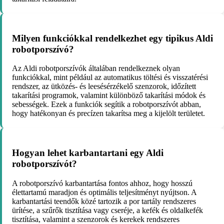
Milyen funkciókkal rendelkezhet egy tipikus Aldi
robotporszívó?
Az Aldi robotporszívók általában rendelkeznek olyan
funkciókkal, mint például az automatikus töltési és visszatérési
rendszer, az ütközés- és leesésérzékelő szenzorok, időzített
takarítási programok, valamint különböző takarítási módok és
sebességek. Ezek a funkciók segítik a robotporszívót abban,
hogy hatékonyan és precízen takarítsa meg a kijelölt területet.
Hogyan lehet karbantartani egy Aldi
robotporszívót?
A robotporszívó karbantartása fontos ahhoz, hogy hosszú
élettartamú maradjon és optimális teljesítményt nyújtson. A
karbantartási teendők közé tartozik a por tartály rendszeres
ürítése, a szűrők tisztítása vagy cseréje, a kefék és oldalkefék
tisztítása, valamint a szenzorok és kerekek rendszeres