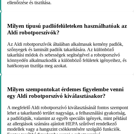
ellenőrzése és tisztítása.
Milyen típusú padlófelületeken használhatóak az
Aldi robotporszívók?
Az Aldi robotporszívók általában alkalmasak kemény padlók,
szőnyegek és laminált padlók takarítására. Az különböző
takarítási módok és sebességek segítségével a robotporszívó
könnyedén alkalmazkodik a különböző felületek igényeihez, és
hatékonyan tisztítja meg azokat.
Milyen szempontokat érdemes figyelembe venni
egy Aldi robotporszívó kiválasztásakor?
A megfelelő Aldi robotporszívó kiválasztásánál fontos szempont
lehet a takarítandó terület nagysága, a felhasználási gyakoriság,
a padlófajták, valamint az egyéb speciális igények, mint például
az allergiások számára ajánlott HEPA szűrővel rendelkező
modellek vagy a hangszint csökkentésére szolgáló funkciók.