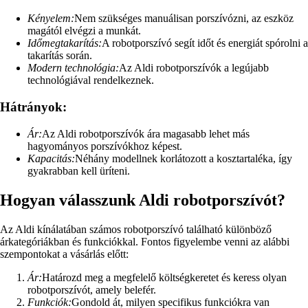
Kényelem:
Nem szükséges manuálisan porszívózni, az eszköz
magától elvégzi a munkát.
Időmegtakarítás:
A robotporszívó segít időt és energiát spórolni a
takarítás során.
Modern technológia:
Az Aldi robotporszívók a legújabb
technológiával rendelkeznek.
Hátrányok:
Ár:
Az Aldi robotporszívók ára magasabb lehet más
hagyományos porszívókhoz képest.
Kapacitás:
Néhány modellnek korlátozott a kosztartaléka, így
gyakrabban kell üríteni.
Hogyan válasszunk Aldi robotporszívót?
Az Aldi kínálatában számos robotporszívó található különböző
árkategóriákban és funkciókkal. Fontos figyelembe venni az alábbi
szempontokat a vásárlás előtt:
Ár:
Határozd meg a megfelelő költségkeretet és keress olyan
robotporszívót, amely belefér.
Funkciók:
Gondold át, milyen specifikus funkciókra van