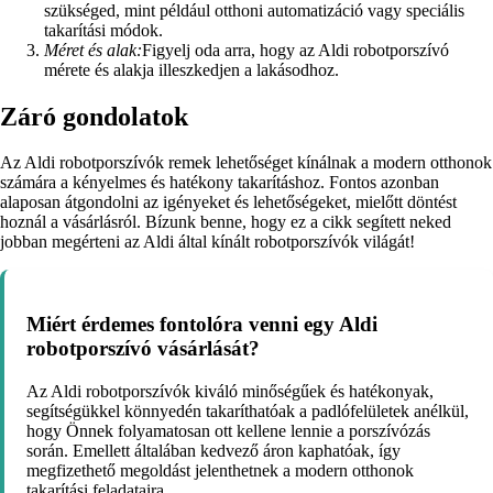
szükséged, mint például otthoni automatizáció vagy speciális
takarítási módok.
Méret és alak:
Figyelj oda arra, hogy az Aldi robotporszívó
mérete és alakja illeszkedjen a lakásodhoz.
Záró gondolatok
Az Aldi robotporszívók remek lehetőséget kínálnak a modern otthonok
számára a kényelmes és hatékony takarításhoz. Fontos azonban
alaposan átgondolni az igényeket és lehetőségeket, mielőtt döntést
hoznál a vásárlásról. Bízunk benne, hogy ez a cikk segített neked
jobban megérteni az Aldi által kínált robotporszívók világát!
Miért érdemes fontolóra venni egy Aldi
robotporszívó vásárlását?
Az Aldi robotporszívók kiváló minőségűek és hatékonyak,
segítségükkel könnyedén takaríthatóak a padlófelületek anélkül,
hogy Önnek folyamatosan ott kellene lennie a porszívózás
során. Emellett általában kedvező áron kaphatóak, így
megfizethető megoldást jelenthetnek a modern otthonok
takarítási feladataira.