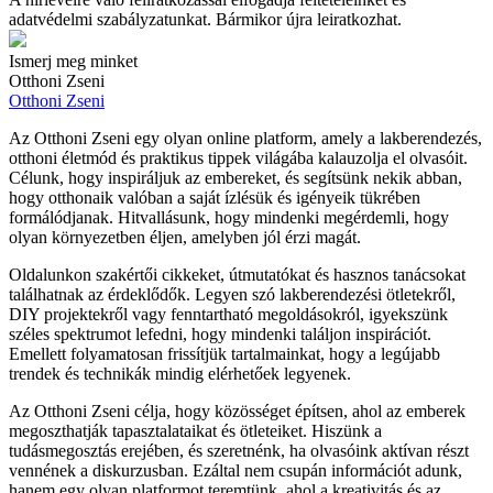
adatvédelmi szabályzatunkat. Bármikor újra leiratkozhat.
Ismerj meg minket
Otthoni Zseni
Otthoni Zseni
Az Otthoni Zseni egy olyan online platform, amely a lakberendezés,
otthoni életmód és praktikus tippek világába kalauzolja el olvasóit.
Célunk, hogy inspiráljuk az embereket, és segítsünk nekik abban,
hogy otthonaik valóban a saját ízlésük és igényeik tükrében
formálódjanak. Hitvallásunk, hogy mindenki megérdemli, hogy
olyan környezetben éljen, amelyben jól érzi magát.
Oldalunkon szakértői cikkeket, útmutatókat és hasznos tanácsokat
találhatnak az érdeklődők. Legyen szó lakberendezési ötletekről,
DIY projektekről vagy fenntartható megoldásokról, igyekszünk
széles spektrumot lefedni, hogy mindenki találjon inspirációt.
Emellett folyamatosan frissítjük tartalmainkat, hogy a legújabb
trendek és technikák mindig elérhetőek legyenek.
Az Otthoni Zseni célja, hogy közösséget építsen, ahol az emberek
megoszthatják tapasztalataikat és ötleteiket. Hiszünk a
tudásmegosztás erejében, és szeretnénk, ha olvasóink aktívan részt
vennének a diskurzusban. Ezáltal nem csupán információt adunk,
hanem egy olyan platformot teremtünk, ahol a kreativitás és az