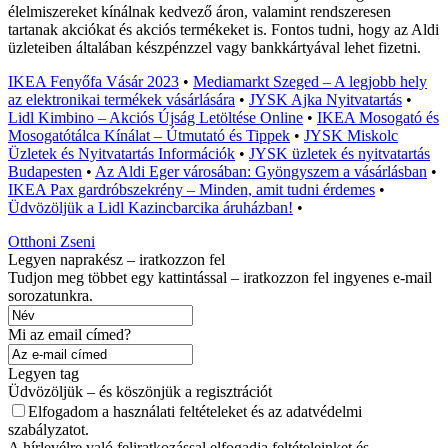
élelmiszereket kínálnak kedvező áron, valamint rendszeresen
tartanak akciókat és akciós termékeket is. Fontos tudni, hogy az Aldi
üzleteiben általában készpénzzel vagy bankkártyával lehet fizetni.
IKEA Fenyőfa Vásár 2023
•
Mediamarkt Szeged – A legjobb hely
az elektronikai termékek vásárlására
•
JYSK Ajka Nyitvatartás
•
Lidl Kimbino – Akciós Újság Letöltése Online
•
IKEA Mosogató és
Mosogatótálca Kínálat – Útmutató és Tippek
•
JYSK Miskolc
Üzletek és Nyitvatartás Információk
•
JYSK üzletek és nyitvatartás
Budapesten
•
Az Aldi Eger városában: Gyöngyszem a vásárlásban
•
IKEA Pax gardróbszekrény – Minden, amit tudni érdemes
•
Üdvözöljük a Lidl Kazincbarcika áruházban!
•
Otthoni Zseni
Legyen naprakész – iratkozzon fel
Tudjon meg többet egy kattintással – iratkozzon fel ingyenes e-mail
sorozatunkra.
Mi az email címed?
Legyen tag
Üdvözöljük – és köszönjük a regisztrációt
Elfogadom a használati feltételeket és az adatvédelmi
szabályzatot.
A hírlevélre való feliratkozással elfogadja feltételeinket és