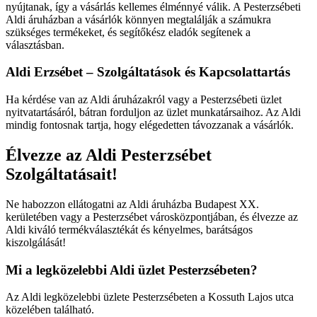
nyújtanak, így a vásárlás kellemes élménnyé válik. A Pesterzsébeti
Aldi áruházban a vásárlók könnyen megtalálják a számukra
szükséges termékeket, és segítőkész eladók segítenek a
választásban.
Aldi Erzsébet – Szolgáltatások és Kapcsolattartás
Ha kérdése van az Aldi áruházakról vagy a Pesterzsébeti üzlet
nyitvatartásáról, bátran forduljon az üzlet munkatársaihoz. Az Aldi
mindig fontosnak tartja, hogy elégedetten távozzanak a vásárlók.
Élvezze az Aldi Pesterzsébet
Szolgáltatásait!
Ne habozzon ellátogatni az Aldi áruházba Budapest XX.
kerületében vagy a Pesterzsébet városközpontjában, és élvezze az
Aldi kiváló termékválasztékát és kényelmes, barátságos
kiszolgálását!
Mi a legközelebbi Aldi üzlet Pesterzsébeten?
Az Aldi legközelebbi üzlete Pesterzsébeten a Kossuth Lajos utca
közelében található.