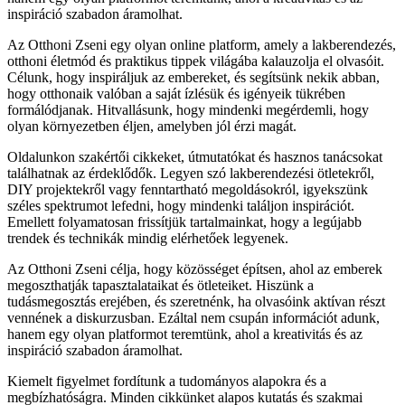
inspiráció szabadon áramolhat.
Az Otthoni Zseni egy olyan online platform, amely a lakberendezés,
otthoni életmód és praktikus tippek világába kalauzolja el olvasóit.
Célunk, hogy inspiráljuk az embereket, és segítsünk nekik abban,
hogy otthonaik valóban a saját ízlésük és igényeik tükrében
formálódjanak. Hitvallásunk, hogy mindenki megérdemli, hogy
olyan környezetben éljen, amelyben jól érzi magát.
Oldalunkon szakértői cikkeket, útmutatókat és hasznos tanácsokat
találhatnak az érdeklődők. Legyen szó lakberendezési ötletekről,
DIY projektekről vagy fenntartható megoldásokról, igyekszünk
széles spektrumot lefedni, hogy mindenki találjon inspirációt.
Emellett folyamatosan frissítjük tartalmainkat, hogy a legújabb
trendek és technikák mindig elérhetőek legyenek.
Az Otthoni Zseni célja, hogy közösséget építsen, ahol az emberek
megoszthatják tapasztalataikat és ötleteiket. Hiszünk a
tudásmegosztás erejében, és szeretnénk, ha olvasóink aktívan részt
vennének a diskurzusban. Ezáltal nem csupán információt adunk,
hanem egy olyan platformot teremtünk, ahol a kreativitás és az
inspiráció szabadon áramolhat.
Kiemelt figyelmet fordítunk a tudományos alapokra és a
megbízhatóságra. Minden cikkünket alapos kutatás és szakmai