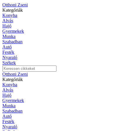
Otthoni Zseni
Kategóriák
Konyha
Alvás
Hajó
Gyermekek
Munka
Szabadban
Autó
Festék
Nyaraló
Székek
Otthoni Zseni
Kategóriák
Konyha
Alvás
Hajó
Gyermekek
Munka
Szabadban
Autó
Festék
Nyaraló