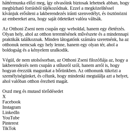
háttérmunka előzi meg, így olvasóink biztosak lehetnek abban, hogy
megbízható forrásból tájékozódnak. Ezzel a megközelítéssel
kívánjuk erősíteni a lakberendezés iránti szenvedélyt, és ösztönözni
az embereket arra, hogy saját ötleteiket valóra váltsák.
Az Otthoni Zseni nem csupán egy weboldal, hanem egy életérzés.
Olyan hely, ahol az otthon teremtésének művészete és a mindennapi
praktikák találkoznak. Minden látogatónk számára szeretnénk, ha az
otthonuk nemcsak egy hely lenne, hanem egy olyan tér, ahol a
boldogság és a kényelem uralkodik.
Végül, de nem utolsósorban, az Otthoni Zseni filozófiája az, hogy a
lakberendezés nem csupán a stílusról szól, hanem arról is, hogy
hogyan érezzük magunkat a bőrünkben. Az otthonunk tükrözi a
személyiségünket, és célunk, hogy mindenki megtalálja azt a helyet,
ahol valóban otthon érezheti magát.
Oszd meg és mutasd törődésedet
X
Facebook
Instagram
LinkedIn
YouTube
Pinterest
TikTok