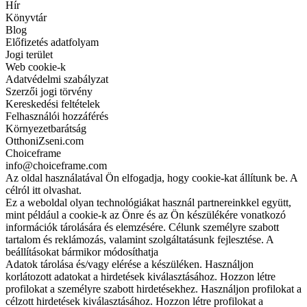
Hír
Könyvtár
Blog
Előfizetés adatfolyam
Jogi terület
Web cookie-k
Adatvédelmi szabályzat
Szerzői jogi törvény
Kereskedési feltételek
Felhasználói hozzáférés
Környezetbarátság
OtthoniZseni.com
Choiceframe
info@choiceframe.com
Az oldal használatával Ön elfogadja, hogy cookie-kat állítunk be. A
célról itt olvashat.
Ez a weboldal olyan technológiákat használ partnereinkkel együtt,
mint például a cookie-k az Önre és az Ön készülékére vonatkozó
információk tárolására és elemzésére. Célunk személyre szabott
tartalom és reklámozás, valamint szolgáltatásunk fejlesztése. A
beállításokat bármikor módosíthatja
Adatok tárolása és/vagy elérése a készüléken. Használjon
korlátozott adatokat a hirdetések kiválasztásához. Hozzon létre
profilokat a személyre szabott hirdetésekhez. Használjon profilokat a
célzott hirdetések kiválasztásához. Hozzon létre profilokat a