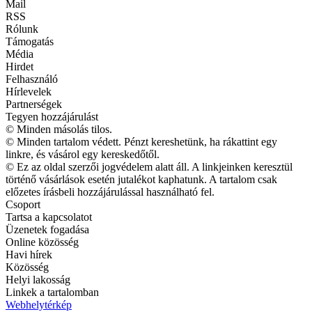
Mail
RSS
Rólunk
Támogatás
Média
Hirdet
Felhasználó
Hírlevelek
Partnerségek
Tegyen hozzájárulást
© Minden másolás tilos.
© Minden tartalom védett. Pénzt kereshetünk, ha rákattint egy
linkre, és vásárol egy kereskedőtől.
© Ez az oldal szerzői jogvédelem alatt áll. A linkjeinken keresztül
történő vásárlások esetén jutalékot kaphatunk. A tartalom csak
előzetes írásbeli hozzájárulással használható fel.
Csoport
Tartsa a kapcsolatot
Üzenetek fogadása
Online közösség
Havi hírek
Közösség
Helyi lakosság
Linkek a tartalomban
Webhelytérkép