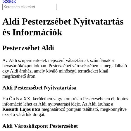
Székek
Aldi Pesterzsébet Nyitvatartás
és Információk
Pesterzsébet Aldi
Az Aldi szupermarketek népszerű választásnak számítanak a
bevásárlóközpontokban. Pesterzsébet városrészében is megtalálható
egy Aldi áruház, amely kiváló minőségű termékeket kínál
megfizethető áron.
Aldi Pesterzsébet Nyitvatartása
Ha Ön is a XX. kerületben vagy konkrétan Pesterzsébeten él, fontos
információ lehet az Aldi nyitvatartási ideje. Az Aldi áruház a
Kossuth Lajos utca
meghatározó pontjain található, megkönnyítve
ezzel a vásárlók dolgát.
Aldi Városközpont Pesterzsébet