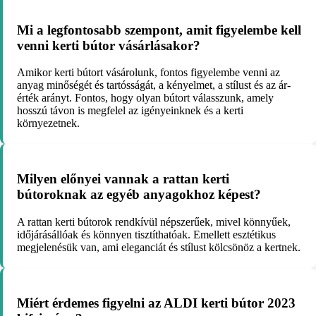
Mi a legfontosabb szempont, amit figyelembe kell
venni kerti bútor vásárlásakor?
Amikor kerti bútort vásárolunk, fontos figyelembe venni az
anyag minőségét és tartósságát, a kényelmet, a stílust és az ár-
érték arányt. Fontos, hogy olyan bútort válasszunk, amely
hosszú távon is megfelel az igényeinknek és a kerti
környezetnek.
Milyen előnyei vannak a rattan kerti
bútoroknak az egyéb anyagokhoz képest?
A rattan kerti bútorok rendkívül népszerűek, mivel könnyűek,
időjárásállóak és könnyen tisztíthatóak. Emellett esztétikus
megjelenésük van, ami eleganciát és stílust kölcsönöz a kertnek.
Miért érdemes figyelni az ALDI kerti bútor 2023