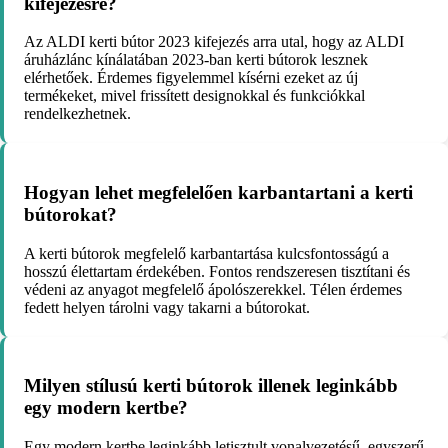
kifejezésre?
Az ALDI kerti bútor 2023 kifejezés arra utal, hogy az ALDI
áruházlánc kínálatában 2023-ban kerti bútorok lesznek
elérhetőek. Érdemes figyelemmel kísérni ezeket az új
termékeket, mivel frissített designokkal és funkciókkal
rendelkezhetnek.
Hogyan lehet megfelelően karbantartani a kerti
bútorokat?
A kerti bútorok megfelelő karbantartása kulcsfontosságú a
hosszú élettartam érdekében. Fontos rendszeresen tisztítani és
védeni az anyagot megfelelő ápolószerekkel. Télen érdemes
fedett helyen tárolni vagy takarni a bútorokat.
Milyen stílusú kerti bútorok illenek leginkább
egy modern kertbe?
Egy modern kertbe leginkább letisztult vonalvezetésű, egyszerű