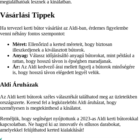
megtalálhatóak lesznek a kínálatban.
Vásárlási Tippek
Ha tervezel kerti bútor vásárlást az Aldi-ban, érdemes figyelembe
venni néhány fontos szempontot:
Méret:
Ellenőrizd a kerted méreteit, hogy biztosan
illeszkedjenek a kiválasztott bútorok.
Anyag:
Válassz időjárásálló anyagú bútorokat, mint például a
rattan, hogy hosszú távon is épségben maradjanak.
Ár:
Az Aldi kedvező árai mellett figyelj a bútorok minőségére
is, hogy hosszú távon elégedett legyél velük.
Aldi Áruházak
Az Aldi kerti bútorok széles választékát találhatod meg az üzleteikben
országszerte. Keresd fel a legközelebbi Aldi áruházat, hogy
személyesen is megtekinthesd a kínálatot.
Reméljük, hogy segítséget nyújtottunk a 2023-as Aldi kerti bútorokkal
kapcsolatban. Ne hagyd ki az innovatív és stílusos darabokat,
amelyekkel felújíthatod kerted kialakítását!