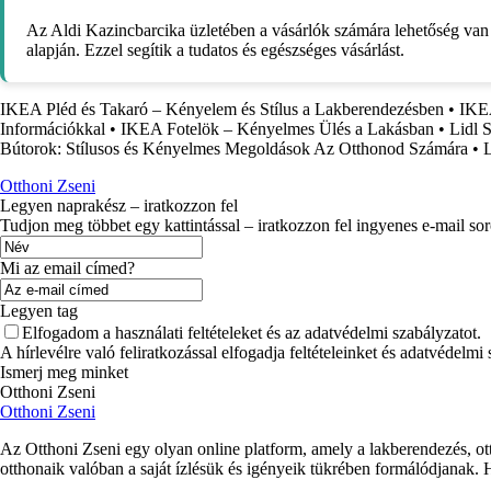
Az Aldi Kazincbarcika üzletében a vásárlók számára lehetőség van 
alapján. Ezzel segítik a tudatos és egészséges vásárlást.
IKEA Pléd és Takaró – Kényelem és Stílus a Lakberendezésben
•
IKEA
Információkkal
•
IKEA Fotelök – Kényelmes Ülés a Lakásban
•
Lidl 
Bútorok: Stílusos és Kényelmes Megoldások Az Otthonod Számára
•
L
Otthoni Zseni
Legyen naprakész – iratkozzon fel
Tudjon meg többet egy kattintással – iratkozzon fel ingyenes e-mail so
Mi az email címed?
Legyen tag
Elfogadom a használati feltételeket és az adatvédelmi szabályzatot.
A hírlevélre való feliratkozással elfogadja feltételeinket és adatvédelmi
Ismerj meg minket
Otthoni Zseni
Otthoni Zseni
Az Otthoni Zseni egy olyan online platform, amely a lakberendezés, ott
otthonaik valóban a saját ízlésük és igényeik tükrében formálódjanak.