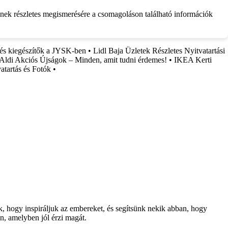
inek részletes megismerésére a csomagoláson található információk
és kiegészítők a JYSK-ben
•
Lidl Baja Üzletek Részletes Nyitvatartási
 Aldi Akciós Újságok – Minden, amit tudni érdemes!
•
IKEA Kerti
tartás és Fotók
•
nk, hogy inspiráljuk az embereket, és segítsünk nekik abban, hogy
n, amelyben jól érzi magát.