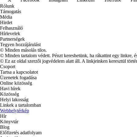
Rólunk
Támogatás
Média
Hirdet
Felhasználó
Hírlevelek
Partnerségek
Tegyen hozzájárulást
© Minden másolás tilos.
© Minden tartalom védett. Pénzt kereshetünk, ha rákattint egy linkre, é
© Ez az oldal szerzői jogvédelem alatt áll. A linkjeinken keresztül törté
Csoport
Tartsa a kapcsolatot
Üzenetek fogadása
Online közösség
Havi hírek
Közösség
Helyi lakosság
Linkek a tartalomban
Webhelytérkép
Hír
Könyvtár
Blog
Előfizetés adatfolyam