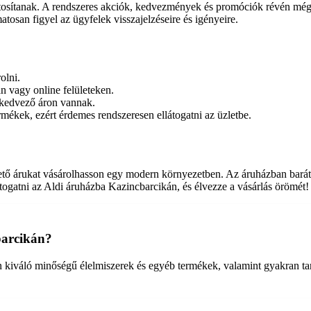
tosítanak. A rendszeres akciók, kedvezmények és promóciók révén még
atosan figyel az ügyfelek visszajelzéseire és igényeire.
olni.
n vagy online felületeken.
 kedvező áron vannak.
rmékek, ezért érdemes rendszeresen ellátogatni az üzletbe.
ető árukat vásárolhasson egy modern környezetben. Az áruházban barátsá
togatni az Aldi áruházba Kazincbarcikán, és élvezze a vásárlás örömét!
barcikán?
 kiváló minőségű élelmiszerek és egyéb termékek, valamint gyakran tart