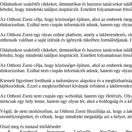
Oldalunkon szakértői cikkeket, útmutatókat és hasznos tanácsokat talá
lefedni, hogy mindenki találjon inspirációt. Emellett folyamatosan fris
Az Otthoni Zseni célja, hogy közösséget építsen, ahol az emberek megos
diskurzusban. Ezáltal nem csupán információt adunk, hanem egy olyan p
Az Otthoni Zseni egy olyan online platform, amely a lakberendezés, ott
otthonaik valóban a saját ízlésük és igényeik tükrében formálódjanak.
Oldalunkon szakértői cikkeket, útmutatókat és hasznos tanácsokat talá
lefedni, hogy mindenki találjon inspirációt. Emellett folyamatosan fris
Az Otthoni Zseni célja, hogy közösséget építsen, ahol az emberek megos
diskurzusban. Ezáltal nem csupán információt adunk, hanem egy olyan p
Kiemelt figyelmet fordítunk a tudományos alapokra és a megbízhatóság
tájékozódnak. Ezzel a megközelítéssel kívánjuk erősíteni a lakberendezés
Az Otthoni Zseni nem csupán egy weboldal, hanem egy életérzés. Olyan
nemcsak egy hely lenne, hanem egy olyan tér, ahol a boldogság és a k
Végül, de nem utolsósorban, az Otthoni Zseni filozófiája az, hogy a l
személyiségünket, és célunk, hogy mindenki megtalálja azt a helyet, ah
Oszd meg és mutasd törődésedet
X
Facebook
Instagram
LinkedIn
YouTube
Pin