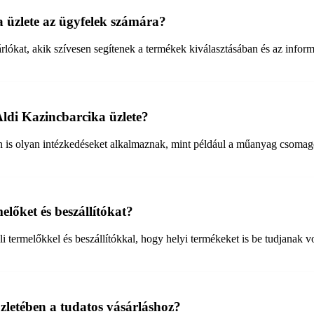
a üzlete az ügyfelek számára?
árlókat, akik szívesen segítenek a termékek kiválasztásában és az info
ldi Kazincbarcika üzlete?
n is olyan intézkedéseket alkalmaznak, mint például a műanyag csomago
lőket és beszállítókat?
termelőkkel és beszállítókkal, hogy helyi termékeket is be tudjanak vo
zletében a tudatos vásárláshoz?