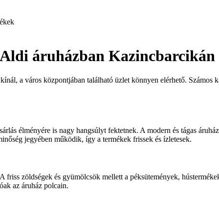
ékek
z Aldi áruházban Kazincbarcikán
kínál, a város központjában található üzlet könnyen elérhető. Számos 
vásárlás élményére is nagy hangsúlyt fektetnek. A modern és tágas áru
minőség jegyében működik, így a termékek frissek és ízletesek.
 friss zöldségek és gyümölcsök mellett a péksütemények, hústermékek, 
tóak az áruház polcain.