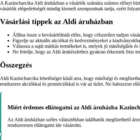
A Kazincbarcika Aldi áruházban a vásárlók számára számos előnyt biz
vásárlók elégedettségét mindig kiemelt szempontnak tartja, ezért folyam
Vásárlási tippek az Aldi áruházban
Állítsa össze a bevásárlólistát előre, hogy célszerűen tudjon vásár
Figyelje az aktuális akciókat és kedvezményeket a kiadványokba
Válassza a saját márkás termékeket is, melyek jó minőségűek és
Ne feledje, hogy az Aldi árukészlethez gyakran érkeznek friss te
Összegzés
Aldi Kazincbarcika lehetőséget kínál arra, hogy minőségi és megfizeth
rendszeres akciókkal és promóciókkal is vár az üzlet. Ne habozzon ellá
Miért érdemes ellátogatni az Aldi áruházba Kazinc
Az Aldi áruházban széles választékban találhatók megfizethető áron
rendszeresen ellátogatni ide vásárolni.