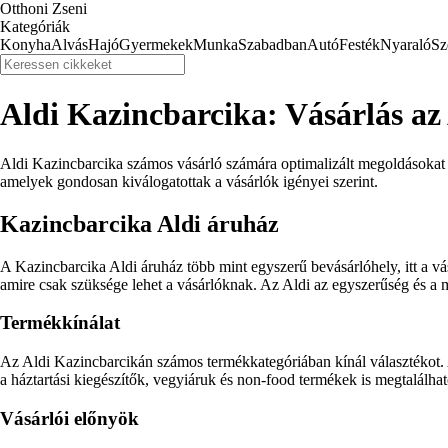
Otthoni Zseni
Kategóriák
Konyha
Alvás
Hajó
Gyermekek
Munka
Szabadban
Autó
Festék
Nyaraló
Sz
Aldi Kazincbarcika: Vásárlás a
Aldi Kazincbarcika számos vásárló számára optimalizált megoldásokat 
amelyek gondosan kiválogatottak a vásárlók igényei szerint.
Kazincbarcika Aldi áruház
A Kazincbarcika Aldi áruház több mint egyszerű bevásárlóhely, itt a 
amire csak szüksége lehet a vásárlóknak. Az Aldi az egyszerűség és a 
Termékkínálat
Az Aldi Kazincbarcikán számos termékkategóriában kínál választékot. A
a háztartási kiegészítők, vegyiáruk és non-food termékek is megtalálha
Vásárlói előnyök