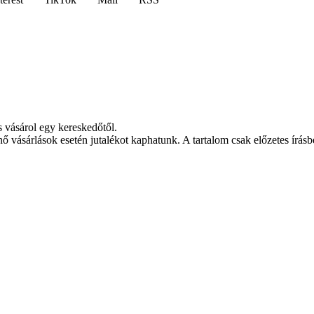
s vásárol egy kereskedőtől.
nő vásárlások esetén jutalékot kaphatunk. A tartalom csak előzetes írásbe