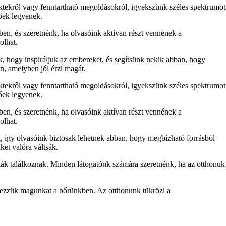
ektekről vagy fenntartható megoldásokról, igyekszünk széles spektrumot
tőek legyenek.
ben, és szeretnénk, ha olvasóink aktívan részt vennének a
olhat.
nk, hogy inspiráljuk az embereket, és segítsünk nekik abban, hogy
n, amelyben jól érzi magát.
ektekről vagy fenntartható megoldásokról, igyekszünk széles spektrumot
tőek legyenek.
ben, és szeretnénk, ha olvasóink aktívan részt vennének a
olhat.
, így olvasóink biztosak lehetnek abban, hogy megbízható forrásból
ket valóra váltsák.
ák találkoznak. Minden látogatónk számára szeretnénk, ha az otthonuk
 érezzük magunkat a bőrünkben. Az otthonunk tükrözi a