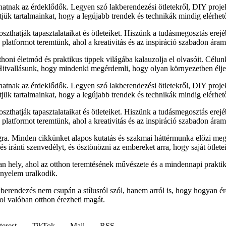
lhatnak az érdeklődők. Legyen szó lakberendezési ötletekről, DIY proj
sítjük tartalmainkat, hogy a legújabb trendek és technikák mindig elérhe
zthatják tapasztalataikat és ötleteiket. Hiszünk a tudásmegosztás erejé
latformot teremtünk, ahol a kreativitás és az inspiráció szabadon áram
honi életmód és praktikus tippek világába kalauzolja el olvasóit. Célu
 Hitvallásunk, hogy mindenki megérdemli, hogy olyan környezetben élje
lhatnak az érdeklődők. Legyen szó lakberendezési ötletekről, DIY proj
sítjük tartalmainkat, hogy a legújabb trendek és technikák mindig elérhe
zthatják tapasztalataikat és ötleteiket. Hiszünk a tudásmegosztás erejé
latformot teremtünk, ahol a kreativitás és az inspiráció szabadon áram
ra. Minden cikkünket alapos kutatás és szakmai háttérmunka előzi meg
 iránti szenvedélyt, és ösztönözni az embereket arra, hogy saját ötletei
 hely, ahol az otthon teremtésének művészete és a mindennapi praktik
ényelem uralkodik.
akberendezés nem csupán a stílusról szól, hanem arról is, hogy hogyan
ol valóban otthon érezheti magát.
terest
TikTok
Mail
RSS