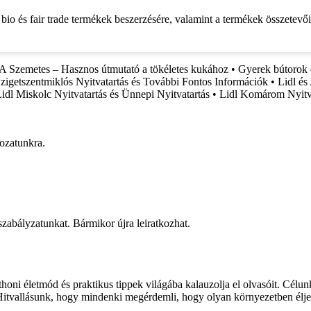
bio és fair trade termékek beszerzésére, valamint a termékek összetevő
 Szemetes – Hasznos útmutató a tökéletes kukához
•
Gyerek bútorok 
Szigetszentmiklós Nyitvatartás és További Fontos Információk
•
Lidl és
idl Miskolc Nyitvatartás és Ünnepi Nyitvatartás
•
Lidl Komárom Nyitva
rozatunkra.
 szabályzatunkat. Bármikor újra leiratkozhat.
honi életmód és praktikus tippek világába kalauzolja el olvasóit. Célu
 Hitvallásunk, hogy mindenki megérdemli, hogy olyan környezetben élje