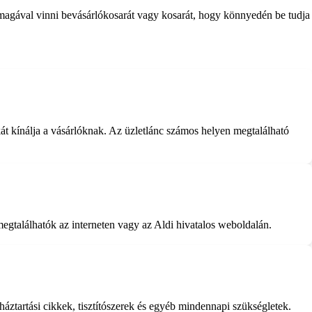
l magával vinni bevásárlókosarát vagy kosarát, hogy könnyedén be tudja
át kínálja a vásárlóknak. Az üzletlánc számos helyen megtalálható
gtalálhatók az interneten vagy az Aldi hivatalos weboldalán.
háztartási cikkek, tisztítószerek és egyéb mindennapi szükségletek.