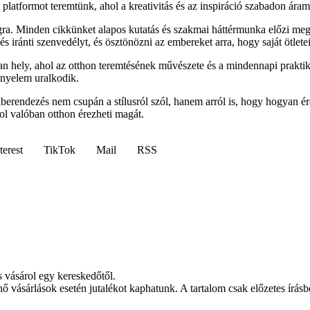
latformot teremtünk, ahol a kreativitás és az inspiráció szabadon áram
ra. Minden cikkünket alapos kutatás és szakmai háttérmunka előzi meg
 iránti szenvedélyt, és ösztönözni az embereket arra, hogy saját ötletei
 hely, ahol az otthon teremtésének művészete és a mindennapi praktik
ényelem uralkodik.
akberendezés nem csupán a stílusról szól, hanem arról is, hogy hogyan
ol valóban otthon érezheti magát.
terest
TikTok
Mail
RSS
s vásárol egy kereskedőtől.
nő vásárlások esetén jutalékot kaphatunk. A tartalom csak előzetes írásbe