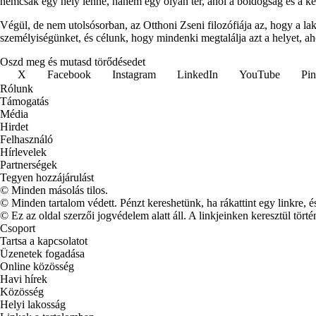
nemcsak egy hely lenne, hanem egy olyan tér, ahol a boldogság és a k
Végül, de nem utolsósorban, az Otthoni Zseni filozófiája az, hogy a l
személyiségünket, és célunk, hogy mindenki megtalálja azt a helyet, ah
Oszd meg és mutasd törődésedet
X
Facebook
Instagram
LinkedIn
YouTube
Pin
Rólunk
Támogatás
Média
Hirdet
Felhasználó
Hírlevelek
Partnerségek
Tegyen hozzájárulást
© Minden másolás tilos.
© Minden tartalom védett. Pénzt kereshetünk, ha rákattint egy linkre, é
© Ez az oldal szerzői jogvédelem alatt áll. A linkjeinken keresztül törté
Csoport
Tartsa a kapcsolatot
Üzenetek fogadása
Online közösség
Havi hírek
Közösség
Helyi lakosság