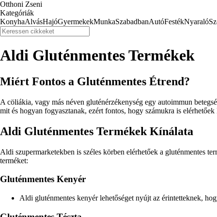
Otthoni Zseni
Kategóriák
Konyha
Alvás
Hajó
Gyermekek
Munka
Szabadban
Autó
Festék
Nyaraló
Sz
Aldi Gluténmentes Termékek
Miért Fontos a Gluténmentes Étrend?
A cöliákia, vagy más néven gluténérzékenység egy autoimmun betegség, 
mit és hogyan fogyasztanak, ezért fontos, hogy számukra is elérhetőek
Aldi Gluténmentes Termékek Kínálata
Aldi szupermarketekben is széles körben elérhetőek a gluténmentes ter
terméket:
Gluténmentes Kenyér
Aldi gluténmentes kenyér lehetőséget nyújt az érintetteknek, hog
Gluténmentes Tészta