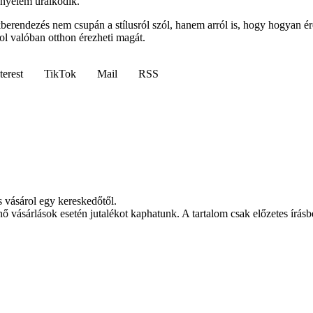
ényelem uralkodik.
akberendezés nem csupán a stílusról szól, hanem arról is, hogy hogyan
ol valóban otthon érezheti magát.
terest
TikTok
Mail
RSS
s vásárol egy kereskedőtől.
nő vásárlások esetén jutalékot kaphatunk. A tartalom csak előzetes írásbe