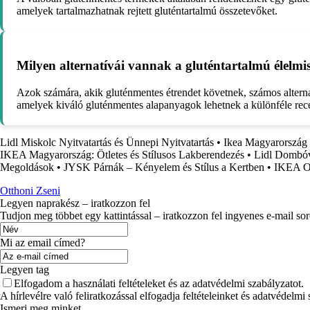
amelyek tartalmazhatnak rejtett gluténtartalmú összetevőket.
Milyen alternatívái vannak a gluténtartalmú élelm
Azok számára, akik gluténmentes étrendet követnek, számos alternatív
amelyek kiváló gluténmentes alapanyagok lehetnek a különféle rece
Lidl Miskolc Nyitvatartás és Ünnepi Nyitvatartás
•
Ikea Magyarország 
IKEA Magyarország: Ötletes és Stílusos Lakberendezés
•
Lidl Dombóvá
Megoldások
•
JYSK Párnák – Kényelem és Stílus a Kertben
•
IKEA On
Otthoni Zseni
Legyen naprakész – iratkozzon fel
Tudjon meg többet egy kattintással – iratkozzon fel ingyenes e-mail so
Mi az email címed?
Legyen tag
Elfogadom a használati feltételeket és az adatvédelmi szabályzatot.
A hírlevélre való feliratkozással elfogadja feltételeinket és adatvédelmi
Ismerj meg minket