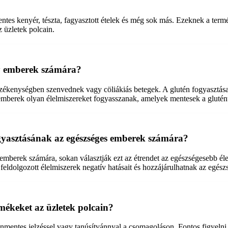
ntes kenyér, tészta, fagyasztott ételek és még sok más. Ezeknek a ter
 üzletek polcain.
ny emberek számára?
rzékenységben szenvednek vagy cöliákiás betegek. A glutén fogyasztása
emberek olyan élelmiszereket fogyasszanak, amelyek mentesek a glutént
gyasztásának az egészséges emberek számára?
s emberek számára, sokan választják ezt az étrendet az egészségesebb
 feldolgozott élelmiszerek negatív hatásait és hozzájárulhatnak az egész
mékeket az üzletek polcain?
entes jelzéssel vagy tanúsítvánnyal a csomagoláson. Fontos figyelni az 