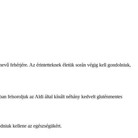
vű fehérjére. Az érintetteknek életük során végig kell gondolniuk,
n felsoroljuk az Aldi által kínált néhány kedvelt gluténmentes
ódniuk kellene az egészségükért.