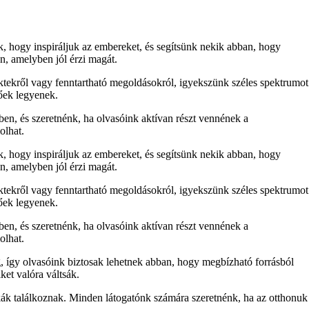
nk, hogy inspiráljuk az embereket, és segítsünk nekik abban, hogy
n, amelyben jól érzi magát.
ektekről vagy fenntartható megoldásokról, igyekszünk széles spektrumot
tőek legyenek.
ben, és szeretnénk, ha olvasóink aktívan részt vennének a
olhat.
nk, hogy inspiráljuk az embereket, és segítsünk nekik abban, hogy
n, amelyben jól érzi magát.
ektekről vagy fenntartható megoldásokról, igyekszünk széles spektrumot
tőek legyenek.
ben, és szeretnénk, ha olvasóink aktívan részt vennének a
olhat.
, így olvasóink biztosak lehetnek abban, hogy megbízható forrásból
ket valóra váltsák.
ák találkoznak. Minden látogatónk számára szeretnénk, ha az otthonuk