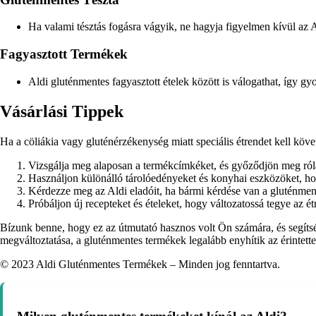
Ha valami tésztás fogásra vágyik, ne hagyja figyelmen kívül az A
Fagyasztott Termékek
Aldi gluténmentes fagyasztott ételek között is válogathat, így gy
Vásárlási Tippek
Ha a cöliákia vagy gluténérzékenység miatt speciális étrendet kell köve
Vizsgálja meg alaposan a termékcímkéket, és győződjön meg ról
Használjon különálló tárolóedényeket és konyhai eszközöket, hog
Kérdezze meg az Aldi eladóit, ha bármi kérdése van a gluténmen
Próbáljon új recepteket és ételeket, hogy változatossá tegye az 
Bízunk benne, hogy ez az útmutató hasznos volt Ön számára, és segítsé
megváltoztatása, a gluténmentes termékek legalább enyhítik az érintett
© 2023 Aldi Gluténmentes Termékek – Minden jog fenntartva.