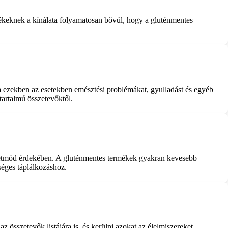
mékeknek a kínálata folyamatosan bővül, hogy a gluténmentes
 ezekben az esetekben emésztési problémákat, gyulladást és egyéb
artalmú összetevőktől.
 életmód érdekében. A gluténmentes termékek gyakran kevesebb
séges táplálkozáshoz.
összetevők listájára is, és kerülni azokat az élelmiszereket,