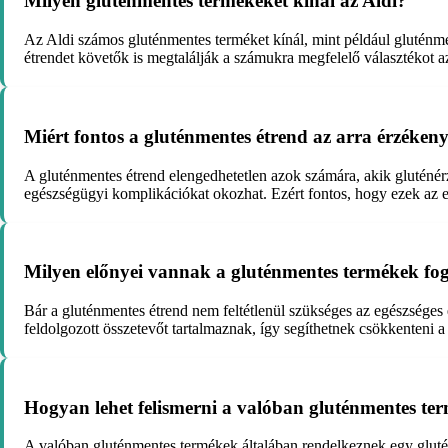
Milyen gluténmentes termékeket kínál az Aldi?
Az Aldi számos gluténmentes terméket kínál, mint például gluténme
étrendet követők is megtalálják a számukra megfelelő választékot az
Miért fontos a gluténmentes étrend az arra érzéke
A gluténmentes étrend elengedhetetlen azok számára, akik gluténé
egészségügyi komplikációkat okozhat. Ezért fontos, hogy ezek az 
Milyen előnyei vannak a gluténmentes termékek fo
Bár a gluténmentes étrend nem feltétlenül szükséges az egészsége
feldolgozott összetevőt tartalmaznak, így segíthetnek csökkenteni a
Hogyan lehet felismerni a valóban gluténmentes ter
A valóban gluténmentes termékek általában rendelkeznek egy gluténm