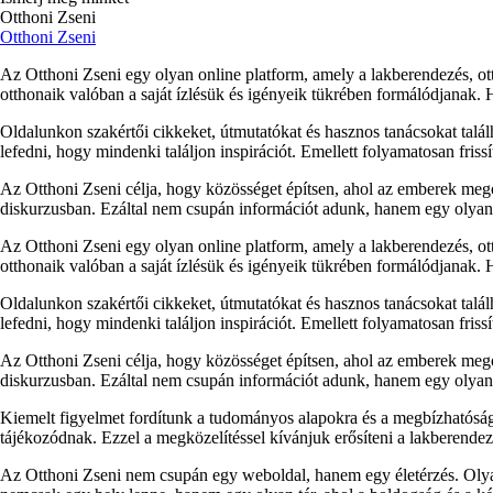
Otthoni Zseni
Otthoni Zseni
Az Otthoni Zseni egy olyan online platform, amely a lakberendezés, ott
otthonaik valóban a saját ízlésük és igényeik tükrében formálódjanak.
Oldalunkon szakértői cikkeket, útmutatókat és hasznos tanácsokat talá
lefedni, hogy mindenki találjon inspirációt. Emellett folyamatosan fris
Az Otthoni Zseni célja, hogy közösséget építsen, ahol az emberek megos
diskurzusban. Ezáltal nem csupán információt adunk, hanem egy olyan p
Az Otthoni Zseni egy olyan online platform, amely a lakberendezés, ott
otthonaik valóban a saját ízlésük és igényeik tükrében formálódjanak.
Oldalunkon szakértői cikkeket, útmutatókat és hasznos tanácsokat talá
lefedni, hogy mindenki találjon inspirációt. Emellett folyamatosan fris
Az Otthoni Zseni célja, hogy közösséget építsen, ahol az emberek megos
diskurzusban. Ezáltal nem csupán információt adunk, hanem egy olyan p
Kiemelt figyelmet fordítunk a tudományos alapokra és a megbízhatóság
tájékozódnak. Ezzel a megközelítéssel kívánjuk erősíteni a lakberendezés
Az Otthoni Zseni nem csupán egy weboldal, hanem egy életérzés. Olyan