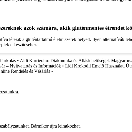
iszereknek azok számára, akik gluténmentes étrendet k
a létezik a gluténtartalmú élelmiszerek helyett. Ilyen alternatívák lehet
ptek elkészítéséhez.
Parkolás
•
Aldi Karrier.hu: Diákmunka és Álláslehetőségek Magyaror
r – Nyitvatartás és Információk
•
Lidl Krokodil Emelő Használati Út
line Rendelés és Vásárlás
•
rozatunkra.
 szabályzatunkat. Bármikor újra leiratkozhat.