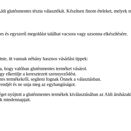
ldi gluténmentes tészta választékát. Készítsen finom ételeket, melyek 
ors és egyszerű megoldást találhat vacsora vagy uzsonna elkészítésére.
tnie, itt vannak néhány hasznos vásárlási tippek:
a, hogy valóban gluténmentes terméket vásárol.
y elkerülje a keresztezett szennyeződést.
tes termékekről, segíteni fognak Önnek a választásban.
étrendjét és ne unja meg az egyhangúságot.
get nyújtott a gluténmentes termékek kiválasztásában az Aldi áruházakb
ek mindennapjait.