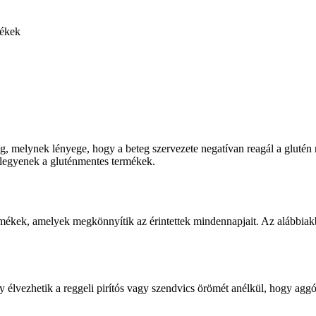
ékek
melynek lényege, hogy a beteg szervezete negatívan reagál a glutén ne
 legyenek a gluténmentes termékek.
mékek, amelyek megkönnyítik az érintettek mindennapjait. Az alábbiakba
y élvezhetik a reggeli pirítós vagy szendvics örömét anélkül, hogy agg