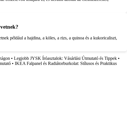
övetnek?
nek például a hajdina, a köles, a rizs, a quinoa és a kukoricaliszt,
szágon
•
Legjobb JYSK Íróasztalok: Vásárlási Útmutató és Tippek
•
mutató
•
IKEA Falpanel és Radiátorburkolat: Stílusos és Praktikus