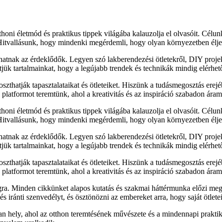
honi életmód és praktikus tippek világába kalauzolja el olvasóit. Célu
 Hitvallásunk, hogy mindenki megérdemli, hogy olyan környezetben élje
lhatnak az érdeklődők. Legyen szó lakberendezési ötletekről, DIY proj
sítjük tartalmainkat, hogy a legújabb trendek és technikák mindig elérhe
zthatják tapasztalataikat és ötleteiket. Hiszünk a tudásmegosztás erejé
latformot teremtünk, ahol a kreativitás és az inspiráció szabadon áram
honi életmód és praktikus tippek világába kalauzolja el olvasóit. Célu
 Hitvallásunk, hogy mindenki megérdemli, hogy olyan környezetben élje
lhatnak az érdeklődők. Legyen szó lakberendezési ötletekről, DIY proj
sítjük tartalmainkat, hogy a legújabb trendek és technikák mindig elérhe
zthatják tapasztalataikat és ötleteiket. Hiszünk a tudásmegosztás erejé
latformot teremtünk, ahol a kreativitás és az inspiráció szabadon áram
ra. Minden cikkünket alapos kutatás és szakmai háttérmunka előzi meg
 iránti szenvedélyt, és ösztönözni az embereket arra, hogy saját ötletei
 hely, ahol az otthon teremtésének művészete és a mindennapi praktik