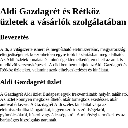
Aldi Gazdagrét és Rétköz
üzletek a vásárlók szolgálatában
Bevezetés
Aldi, a világszerte ismert és megbízható élelmiszerlánc, magyarországi
elterjedtségének köszönhetően egyre több háztartásban megtalálható.
Az Aldi üzletek kínálata és minősége kiemelkedő, emellett az árak is
rendkívül versenyképesek. A cikkben bemutatjuk az Aldi Gazdagrét és
Rétköz üzleteket, valamint azok elhelyezkedését és kínálatát.
Aldi Gazdagrét üzlet
A Gazdagrét Aldi üzlet Budapest egyik frekventáltabb helyén található.
Az üzlet könnyen megközelíthető, akár tömegközlekedéssel, akár
autóval érkezve. A Gazdagrét Aldi széles kínálattal várja az
élelmiszerboltba látogatókat, legyen szó friss zöldségekről,
gyümölcsökről, húsról vagy édességekről. A minőségi termékek és az
barátságos kiszolgálás garantált.