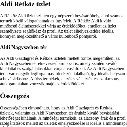
Aldi Rétköz üzlet
A Rétköz Aldi üzlet szintén egy népszerű bevásárlóhely, ahol számos
termék közül válogathatnak az ügyfelek. A Rétköz Aldi kiváló
minőségű élelmiszerekkel várja az érdeklődőket, emellett az üzlet
személyzete segítőkész és profi. Az üzlet elhelyezkedése ideális,
könnyen megközelíthető a város különböző pontjairól.
Aldi Nagyszeben tér
Az Aldi Gazdagrét és Rétköz üzletek mellett fontos megemlíteni az
Aldi Nagyszeben tér elnevezésű áruházát is, amely szintén kiváló
kínálattal és szolgáltatásokkal várja a vásárlókat. Az Aldi Nagyszeben
tér a város egyik legforgalmasabb részén található, így ideális helyszín
a bevásárláshoz. A friss termékek, a széles választék és az alacsony
árak garantáltan vonzzák majd az érdeklődőket.
Összegzés
Összességében elmondható, hogy az Aldi Gazdagrét és Rétköz
üzletek, valamint az Aldi Nagyszeben tér áruház kiváló bevásárlási
lehetőséget kínálnak. A minőségi termékek, az alacsony árak és a profi
szolgáltatások mellett az üzletek elhelyezkedése is ideális a mindennapi