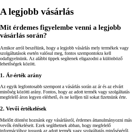
A legjobb vásárlás
Mit érdemes figyelembe venni a legjobb
vásárlás során?
Amikor arról beszélünk, hogy a legjobb vásárlás mely termékek vagy
szolgáltatások esetén valósul meg, fontos szempontokra kell
odafigyelnünk. Az alábbi tippek segítenek eligazodni a különböző
lehetőségek között.
1. Ár-érték arány
Az egyik legfontosabb szempont a vásárlás során az ár és az elvárt
minőség közötti arány. Fontos, hogy az adott termék vagy szolgáltatás
megfelelő áron legyen elérhető, és ne kelljen túl sokat fizetnünk érte.
2. Vevői értékelések
Mielőtt döntést hoznánk egy vásárlásról, érdemes áttanulmányozni más
vevők értékeléseit. Ezek segíthetnek abban, hogy megfelelő
információhoz jussunk az adott termék vagy szolgáltatás minőségéről.