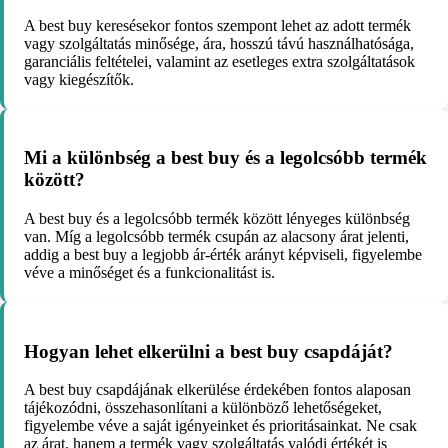
A best buy keresésekor fontos szempont lehet az adott termék
vagy szolgáltatás minősége, ára, hosszú távú használhatósága,
garanciális feltételei, valamint az esetleges extra szolgáltatások
vagy kiegészítők.
Mi a különbség a best buy és a legolcsóbb termék
között?
A best buy és a legolcsóbb termék között lényeges különbség
van. Míg a legolcsóbb termék csupán az alacsony árat jelenti,
addig a best buy a legjobb ár-érték arányt képviseli, figyelembe
véve a minőséget és a funkcionalitást is.
Hogyan lehet elkerülni a best buy csapdáját?
A best buy csapdájának elkerülése érdekében fontos alaposan
tájékozódni, összehasonlítani a különböző lehetőségeket,
figyelembe véve a saját igényeinket és prioritásainkat. Ne csak
az árat, hanem a termék vagy szolgáltatás valódi értékét is