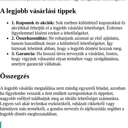
A legjobb vásárlási tippek
1. Kuponok és akciók:
Sok esetben különböző kuponokkal és
akciókkal érhetjük el a legjobb vásárlási lehetőséget. Érdemes
figyelemmel kísérni ezeket a lehetőségeket.
2. Összehasonlítás:
Ne rohanjunk azonnal az első ajánlatra,
hanem hasonlítsuk össze a különböző lehetőségeket. Így
biztosak lehetünk abban, hogy a legjobb döntést hozzuk meg.
3. Garancia:
Ha hosszú távra tervezzük a vásárlást, fontos,
hogy vigyünk választást olyan termékre vagy szolgáltatásra,
amelyre garanciát vállalnak.
Összegzés
A legjobb vásárlás megtalálása nem mindig egyszerű feladat, azonban
ha figyelembe vesszük a fent említett szempontokat és tippeket,
nagyobb eséllyel találhatjuk meg az ideális lehetőséget számunkra.
Legyen szó akár technikai eszközökről, ruházati cikkekről vagy
bármilyen más termékről, a gondos tervezés és tájékozódás segíthet a
legjobb döntés meghozatalában.